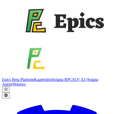
Epics Beta Platform
Kaartenlijst
Solana RPC
SLV AI (Solana
Agent)
Nieuws