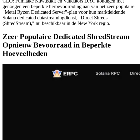
CEO: Fumitake Kawasaki) en Validators DAO kondigen met
genoegen een beperkte herbevoorrading aan van het zeer populaire
"Metal Ryzen Dedicated Server"-plan voor hun marktleidende
Solana dedicated datastreamingdienst, "Direct Shreds
(ShredStream)," nu beschikbaar in de New York regio.
Zeer Populaire Dedicated ShredStream
Opnieuw Bevoorraad in Beperkte
Hoeveelheden