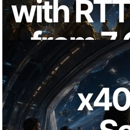
ERPC Breidt Solana Leader Slot API Uit
met Pingmeting vanuit 7 Wereldwijde
Regio’s — Validators Information API
Ook Gelanceerd
Lees dit artikel
2026.07.04
ERPC Lanceert x402-Enabled Solana
RPC — Het Tijdperk Waarin AI Agents