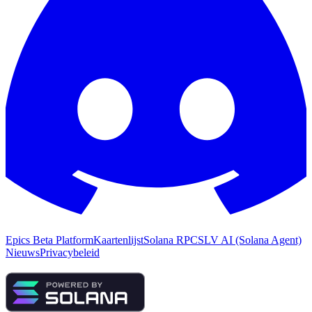
Epics Beta Platform
Kaartenlijst
Solana RPC
SLV AI (Solana Agent)
Nieuws
Privacybeleid