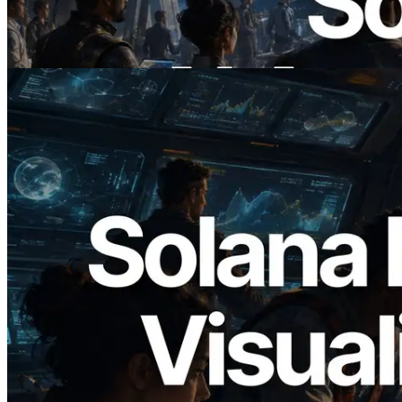
On Demand Voor API's Betalen
Lees dit artikel
2026.05.24
Validators Solutions lanceert Solana
Block Analyzer — blockproductietijd per
slot en de toegewezen validator
gevisualiseerd