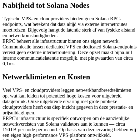
Nabijheid tot Solana Nodes
Typische VPS- en cloudproviders bieden geen Solana RPC-
endpoints, wat betekent dat data altijd via externe internetroutes
moet reizen. Bijgevolg hangt de latentie sterk af van fysieke afstand
en netwerkomstandigheden.
ERPC beheert alle infrastructuur binnen ons eigen netwerk.
Communicatie tussen dedicated VPS en dedicated Solana-endpoints
vereist geen externe internetroutering. Deze opzet maakt bijna-nul
interne communicatielatentie mogelijk, met pingwaarden van circa
0,1ms.
Netwerklimieten en Kosten
Veel VPS- en cloudproviders leggen netwerkbandbreedtelimieten
op, wat kan leiden tot potentieel hoge kosten voor uitgebreid
datagebruik. Onze uitgebreide ervaring met grote publieke
cloudproviders heeft ons diep inzicht gegeven in deze prestatie- en
prijsuitdagingen.
ERPC's infrastructuur is specifiek ontworpen om de aanzienlijke
netwerkvereisten van Solana validators aan te kunnen — circa
150TB per node per maand. Op basis van deze ervaring hebben wij
een eigen high-performance VPS-platform ontwikkeld.