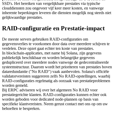
SSD's. Het bereiken van vergelijkbare prestaties via typische
clouddiensten zou ongeveer vijf keer meer kosten, en vanwege
inherente beperkingen leveren die diensten mogelijk nog steeds niet
gelijkwaardige prestaties.
RAID-configuratie en Prestatie-impact
De meeste servers gebruiken RAID-configuraties om
gegevensverlies te voorkomen door data over meerdere schijven te
verdelen. Deze opzet gaat echter ten koste van prestaties.
In blockchain-applicaties, met name bij Solana, zijn gegevens
publiekelijk beschikbaar en worden belangrijke gegevens
gedupliceerd over meerdere nodes vanwege de gedecentraliseerde
systeemstructuur. Daarom wordt het prioriteren van prestaties boven
dataredundantie ("No RAID") vaak aanbevolen. Solana's officiële
validatorvereisten suggereren zelfs No RAID-opstellingen, waarbij
RAID-configuraties regelmatig als oorzaak van prestatieproblemen
worden gemeld.
Bij ERPC adviseren wij over het algemeen No RAID voor
prestatiegerichte klanten. RAID-configuraties kunnen echter ook
worden geboden voor dedicated node-plannen op basis van
specifieke klantvereisten. Neem gerust contact met ons op om uw
behoeften te bespreken.