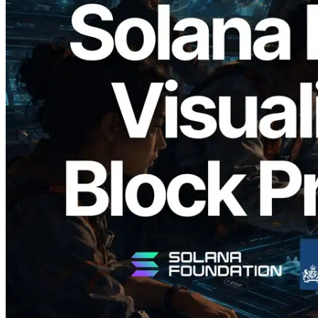
2026.05.24
Validators Solutions lanceert Solana
Block Analyzer — blockproductietijd per
slot en de toegewezen validator
gevisualiseerd
Lees dit artikel
Meer laden