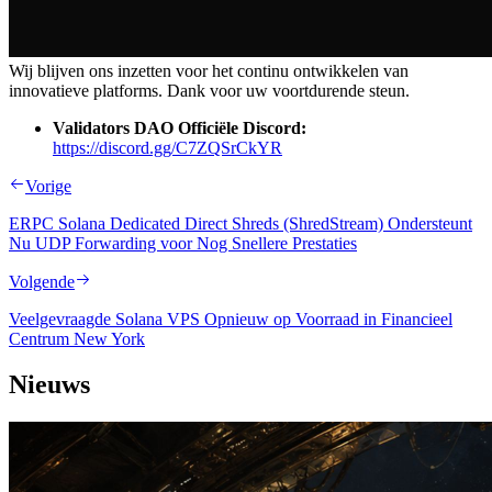
Wij blijven ons inzetten voor het continu ontwikkelen van
innovatieve platforms. Dank voor uw voortdurende steun.
Validators DAO Officiële Discord:
https://discord.gg/C7ZQSrCkYR
Vorige
ERPC Solana Dedicated Direct Shreds (ShredStream) Ondersteunt
Nu UDP Forwarding voor Nog Snellere Prestaties
Volgende
Veelgevraagde Solana VPS Opnieuw op Voorraad in Financieel
Centrum New York
Nieuws