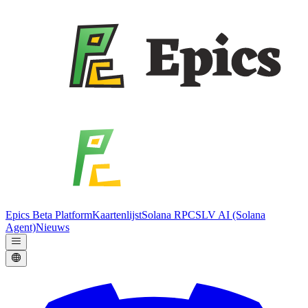
Epics Beta Platform
Kaartenlijst
Solana RPC
SLV AI (Solana
Agent)
Nieuws