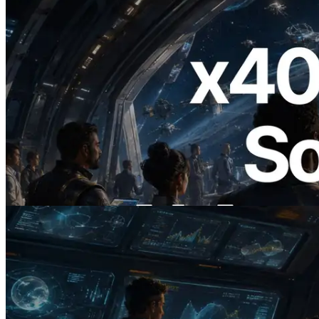
2026.07.04
ERPC Lanceert x402-Enabled Solana
RPC — Het Tijdperk Waarin AI Agents
On Demand Voor API's Betalen
Lees dit artikel