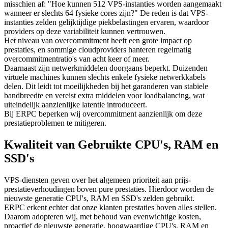
misschien af: "Hoe kunnen 512 VPS-instanties worden aangemaakt
wanneer er slechts 64 fysieke cores zijn?" De reden is dat VPS-
instanties zelden gelijktijdige piekbelastingen ervaren, waardoor
providers op deze variabiliteit kunnen vertrouwen.
Het niveau van overcommitment heeft een grote impact op
prestaties, en sommige cloudproviders hanteren regelmatig
overcommitmentratio's van acht keer of meer.
Daarnaast zijn netwerkmiddelen doorgaans beperkt. Duizenden
virtuele machines kunnen slechts enkele fysieke netwerkkabels
delen. Dit leidt tot moeilijkheden bij het garanderen van stabiele
bandbreedte en vereist extra middelen voor loadbalancing, wat
uiteindelijk aanzienlijke latentie introduceert.
Bij ERPC beperken wij overcommitment aanzienlijk om deze
prestatieproblemen te mitigeren.
Kwaliteit van Gebruikte CPU's, RAM en
SSD's
VPS-diensten geven over het algemeen prioriteit aan prijs-
prestatieverhoudingen boven pure prestaties. Hierdoor worden de
nieuwste generatie CPU's, RAM en SSD's zelden gebruikt.
ERPC erkent echter dat onze klanten prestaties boven alles stellen.
Daarom adopteren wij, met behoud van evenwichtige kosten,
proactief de nieuwste generatie, hoogwaardige CPU's, RAM en