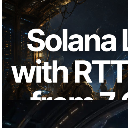
2026.08.05
ERPC Breidt Solana Leader Slot API Uit
met Pingmeting vanuit 7 Wereldwijde
Regio’s — Validators Information API
Ook Gelanceerd
Lees dit artikel