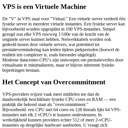
VPS is een Virtuele Machine
De "V" in VPS staat voor "Virtual." Een virtuele server verdeelt één
fysieke server in meerdere virtuele instanties. Een fysieke server kan
bijvoorbeeld worden opgesplitst in 100 VPS-instanties. Simpel
gezegd zou elke VPS ruwweg 1/100e van de kracht van de
originele server kunnen hebben. Netwerkkabels worden ook
gedeeld tussen deze virtuele servers, wat potentieel tot
prestatievermindering kan leiden tijdens piekperioden (hoewel de
realiteit iets complexer is, zoals hieronder uitgelegd).
Moderne datacenter-CPU's zijn ontworpen om prestatieverlies door
virtualisatie te minimaliseren, maar er blijven inherente fysieke
beperkingen bestaan.
Het Concept van Overcommitment
VPS-providers wijzen vaak meer middelen toe dan de
daadwerkelijk beschikbare fysieke CPU-cores en RAM — een
praktijk die bekend staat als "overcommitment."
Bijvoorbeeld: een CPU met 64 cores en 128 threads lijkt 64 VPS-
instanties met elk 2 vCPU's te kunnen ondersteunen. In
werkelijkheid kunnen providers echter 512 of meer 2-vCPU-
instanties op dergelijke hardware aanbieden. U vraagt zich