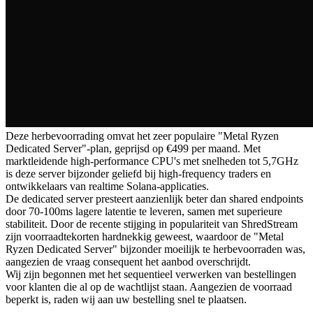
Deze herbevoorrading omvat het zeer populaire "Metal Ryzen
Dedicated Server"-plan, geprijsd op €499 per maand. Met
marktleidende high-performance CPU's met snelheden tot 5,7GHz
is deze server bijzonder geliefd bij high-frequency traders en
ontwikkelaars van realtime Solana-applicaties.
De dedicated server presteert aanzienlijk beter dan shared endpoints
door 70-100ms lagere latentie te leveren, samen met superieure
stabiliteit. Door de recente stijging in populariteit van ShredStream
zijn voorraadtekorten hardnekkig geweest, waardoor de "Metal
Ryzen Dedicated Server" bijzonder moeilijk te herbevoorraden was,
aangezien de vraag consequent het aanbod overschrijdt.
Wij zijn begonnen met het sequentieel verwerken van bestellingen
voor klanten die al op de wachtlijst staan. Aangezien de voorraad
beperkt is, raden wij aan uw bestelling snel te plaatsen.