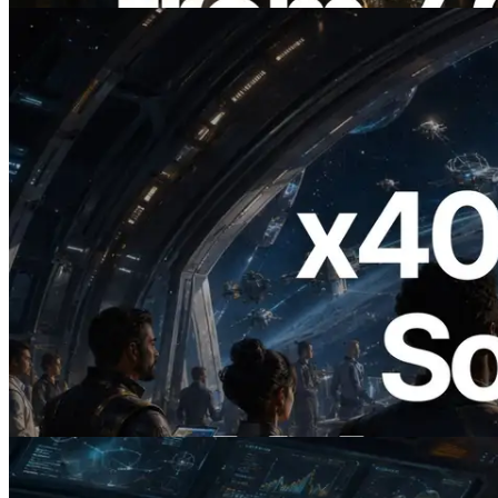
2026.07.04
ERPC Lanceert x402-Enabled Solana
RPC — Het Tijdperk Waarin AI Agents
On Demand Voor API's Betalen
Lees dit artikel