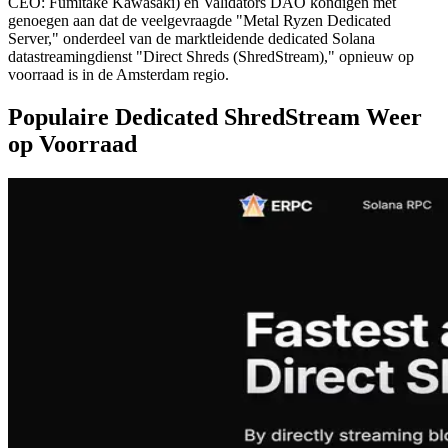
CEO: Fumitake Kawasaki) en Validators DAO kondigen met
genoegen aan dat de veelgevraagde "Metal Ryzen Dedicated
Server," onderdeel van de marktleidende dedicated Solana
datastreamingdienst "Direct Shreds (ShredStream)," opnieuw op
voorraad is in de Amsterdam regio.
Populaire Dedicated ShredStream Weer
op Voorraad