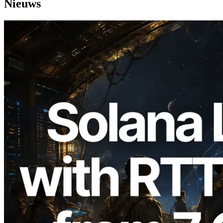
Nieuws
2026.08.05
ERPC Breidt Solana Leader Slot API Uit
met Pingmeting vanuit 7 Wereldwijde
Regio’s — Validators Information API
Ook Gelanceerd
Lees dit artikel