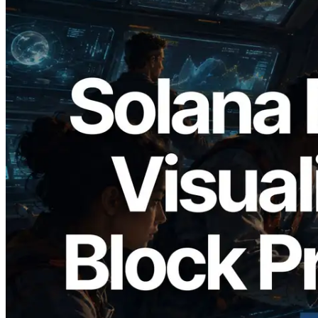
2026.05.24
Validators Solutions lanceert Solana
Block Analyzer — blockproductietijd per
slot en de toegewezen validator
gevisualiseerd
Lees dit artikel
Meer laden