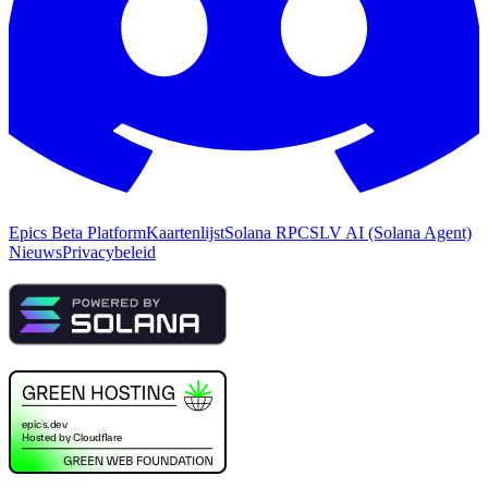
Epics Beta Platform
Kaartenlijst
Solana RPC
SLV AI (Solana Agent)
Nieuws
Privacybeleid