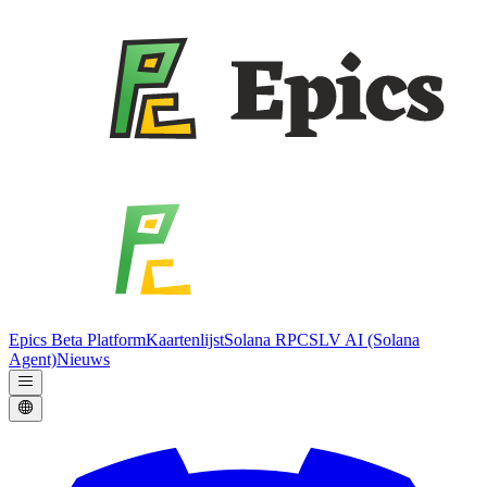
Epics Beta Platform
Kaartenlijst
Solana RPC
SLV AI (Solana
Agent)
Nieuws