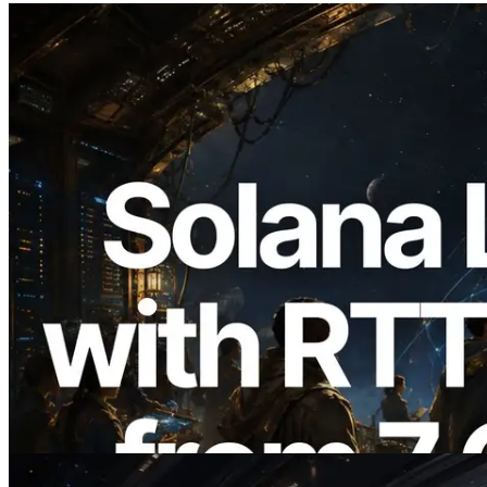
2026.08.05
ERPC Breidt Solana Leader Slot API Uit
met Pingmeting vanuit 7 Wereldwijde
Regio’s — Validators Information API
Ook Gelanceerd
Lees dit artikel