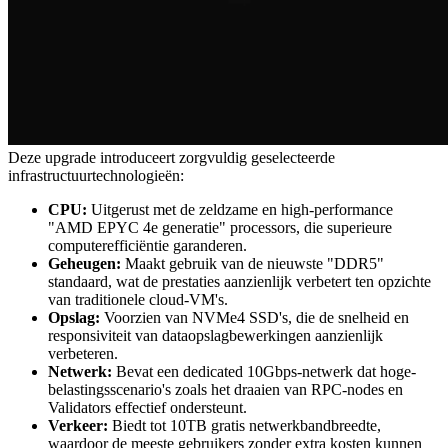
Deze upgrade introduceert zorgvuldig geselecteerde
infrastructuurtechnologieën:
CPU:
Uitgerust met de zeldzame en high-performance
"AMD EPYC 4e generatie" processors, die superieure
computerefficiëntie garanderen.
Geheugen:
Maakt gebruik van de nieuwste "DDR5"
standaard, wat de prestaties aanzienlijk verbetert ten opzichte
van traditionele cloud-VM's.
Opslag:
Voorzien van NVMe4 SSD's, die de snelheid en
responsiviteit van dataopslagbewerkingen aanzienlijk
verbeteren.
Netwerk:
Bevat een dedicated 10Gbps-netwerk dat hoge-
belastingsscenario's zoals het draaien van RPC-nodes en
Validators effectief ondersteunt.
Verkeer:
Biedt tot 10TB gratis netwerkbandbreedte,
waardoor de meeste gebruikers zonder extra kosten kunnen