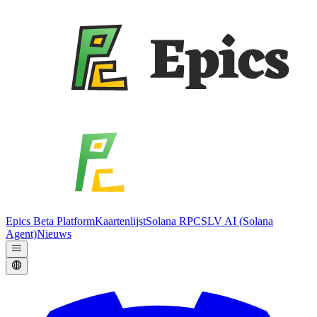
Epics Beta Platform
Kaartenlijst
Solana RPC
SLV AI (Solana
Agent)
Nieuws