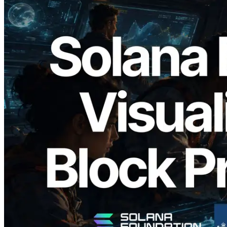
2026.05.24
Validators Solutions lanceert Solana
Block Analyzer — blockproductietijd per
slot en de toegewezen validator
gevisualiseerd
Lees dit artikel
Meer laden