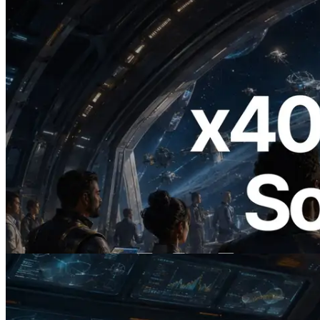
2026.07.04
ERPC Lanceert x402-Enabled Solana
RPC — Het Tijdperk Waarin AI Agents
On Demand Voor API's Betalen
Lees dit artikel