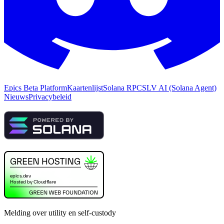
Epics Beta Platform
Kaartenlijst
Solana RPC
SLV AI (Solana Agent)
Nieuws
Privacybeleid
Melding over utility en self-custody