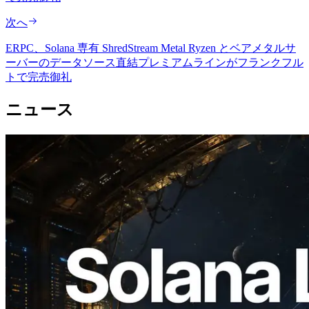
次へ
ERPC、Solana 専有 ShredStream Metal Ryzen とベアメタルサ
ーバーのデータソース直結プレミアムラインがフランクフル
トで完売御礼
ニュース
2026.08.05