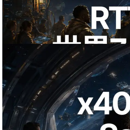
ERPC、Solana Leader Slot APIを世界7
リージョンのping計測に拡張—
Validators Information APIも公開
この記事を読む
2026.07.04
ERPC、x402 決済対応の Solana RPC を