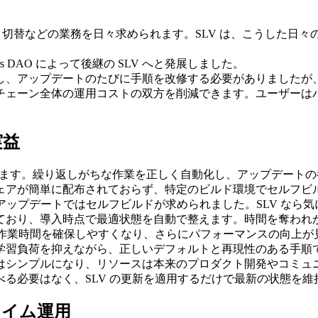
新、切替などの業務を日々求められます。SLV は、こうした
ators DAO によって後継の SLV へと発展しました。
、アップデートのたびに手順を改修する必要がありましたが、
ーン全体の運用コストの双方を削減できます。ユーザーはバリデータ
実益
感じます。繰り返しがちな作業を正しく自動化し、アップデート
ェアが簡単に配布されておらず、特定のビルド環境でセルフビ
v3 へのアップデートではセルフビルドが求められました。SLV 
ており、導入時点で最適状態を自動で整えます。時間を奪われ
で作業時間を確保しやすくなり、さらにパフォーマンスの向上が
学習負荷を抑えながら、正しいデフォルトと再現性のある手順
はシンプルになり、リソースは本来のプロダクト開発やコミュ
る必要はなく、SLV の更新を適用するだけで最新の状態を維
タイム運用