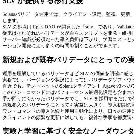
SLV が提供する移行支援
Solanaバリデータ運用では、クライアント設定、監視、更
します。
SLV の起点は Epics DAO が開発した「solv」であり、Valid
従来はそれぞれのバリデータが自らスクリプトを開発・維持し
サーバー知識が必須だった導入負担は下がり、学習コストとチェ
ーション開発により多くの時間を割くことができます。
新規および既存バリデータにとっての
運用を理解しているバリデータほど SLV の価値を明確に
実務では、バージョンや状況によってはバリデータソフトウ
直近でも、テストネットのSolanaクライアント Agave 
このワン・コマンドにはパフォーマンス最適化設定も含まれ
手が回りにくかったバリデータでも、SLV を採用するだけ
新規参入のバリデータにとっても実益は大きく、導入初期の
ワン・コマンドの導入体験と運用自動化により、日々の運用
クライアントの頻繁な更新に対しても、複雑な手順を都度調べ
実験と学習に基づく安全なノーダウン