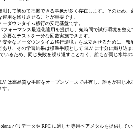
観測して初めて把握できる事象が多く存在します。そのため、
な運用を繰り返せることが重要です。
ノーダウンタイム移行の安定基盤です。
のパフォーマンス最適化適用を提供し、短時間で試行環境を整
、必要なテストを十分な回数実施できます。
「安全なノーダウンタイム移行環境」を成立させるために、報
あり、その学習結果は標準手順として SLV に十分に織り込
開しているため、同じ失敗を繰り返すことなく、誰もが同じ水準
す。SLV は高品質な手順をオープンソースで共有し、誰もが同
ます。
AO は Solana バリデータや RPC に適した専用ベアメタル