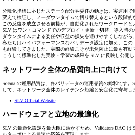
分散化指標に応じたステーク配分や委任の動きは、実運用で
変えて検証し、ノーダウンタイムで切り替えるという段階的
この反復を成立させる前提が、自動化されたワークロードと
SLV はワン・コマンドでのデプロイ・更新・切替、導入時
ダウンタイムによる委任や収益の損失を避けやすくしながら
私たちはハイパフォーマンスなバリデータ設定に加え、この
も経験してきました。実際の経験こそが未然防止に最も有効で
こうして標準化した実験・学習の成果を SLV に反映し公
ネットワーク全体の品質向上に向けて
Solana の運用品質は、各バリデータの運用品質の総和で
して、ネットワーク全体のレイテンシ短縮と安定化に寄与し
SLV Official Website
ハードウェアと立地の最適化
SLV の最適化設定を最大限に活かすため、Validators D
ルターボによる最速の応答を実現します。