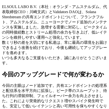
ELSOUL LABO B.V.（本社：オランダ・アムステルダム、代
表取締役CEO：川崎文武）とValidators DAOは、Solana
Shredstream の共有エンドポイントについて、フランクフル
ト、アムステルダム、ニューヨークでノード追加のメンテナ
ンスを実施しました。急増する需要に対応し、ピークタイム
の同時接続数とストリーム処理の余力を引き上げ、低レイテ
ンシを維持しやすい運用へと強化しています。
数ミリ秒の差を大切にする私達は、常に最高の環境をお届け
できるよう改善を続けており、今後も継続してアップグレー
ドを進めます。
いつも多大なるご支援をいただき、誠にありがとうございま
す。
今回のアップグレードで何が変わるか
今回の主眼はノード追加です。共有エンドポイントの処理系
と配信系を水平方向に拡張し、ピーク帯のスループット、待
ち行列の滞留抑制、フェイルオーバー余力を向上させまし
た。これにより突発的なリクエスト増やスパイク発生時で
も、安定して低いレイテンシと高い可用性を保ちやすくなり