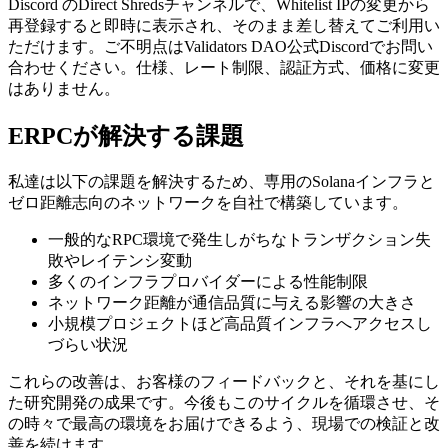
Discord のDirect Shredsチャンネルで、Whitelist IPの変更から
再登録すると即時に表示され、そのまま差し替えてご利用い
ただけます。ご不明点はValidators DAO公式Discordでお問い
合わせください。仕様、レート制限、認証方式、価格に変更
はありません。
ERPCが解決する課題
私達は以下の課題を解決するため、専用のSolanaインフラと
ゼロ距離志向のネットワークを自社で構築しています。
一般的なRPC環境で発生しがちなトランザクション失
敗やレイテンシ変動
多くのインフラプロバイダーによる性能制限
ネットワーク距離が通信品質に与える影響の大きさ
小規模プロジェクトほど高品質インフラへアクセスし
づらい状況
これらの改善は、お客様のフィードバックと、それを基にし
た研究開発の成果です。今後もこのサイクルを循環させ、そ
の時々で最高の環境をお届けできるよう、現場での検証と改
善を続けます。