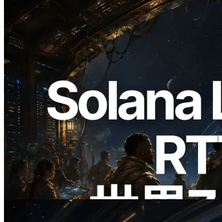
2026.08.05
ERPC、Solana Leader Slot APIを世界7
リージョンのping計測に拡張—
Validators Information APIも公開
この記事を読む