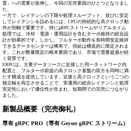
置」への需要が急伸し、今回の完売要因のひとつとなりまし
た。
一方で、レイテンシの下限や処理スループット、並びに安定
してレイテンシを詰めるには、CPUの持続的な高クロック動
作が別軸で重要です。特にgRPCストリームやリアルタイム
処理では、冷却・電源・運用設計を含むターボ維持の総合設
計が効果的です。しかし、フルターボ動作を長時間安定維持
できるデータセンターは稀有で、供給は構造的に限定されま
す。これが数量限定の根本要因であり、市場で需要超過が続
く背景です。
ERPCは、主要データソースに近接した同一ネットワーク内
配置と、フルターボ前提の高クロック基盤の双方を同時に満
たす構成を提供しています。近接と高クロックという二つの
独立軸を両立させることで、実運用の総合レイテンシと処理
安定性において優位性が生まれ、短期間での完売につながり
ました。
新製品概要（完売御礼）
専有 gRPC PRO（専有 Geyser gRPC ストリーム）