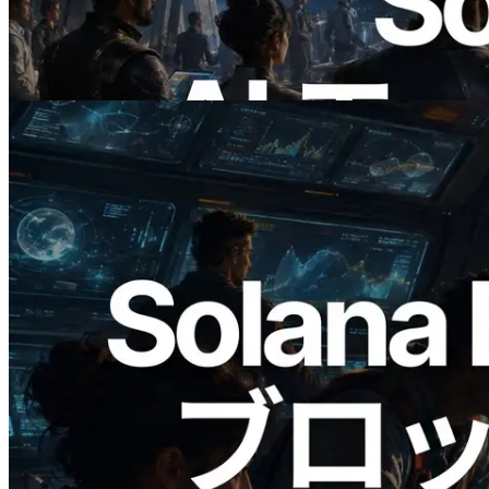
公開 — AI エージェントが必要な API
にその場で支払う時代の幕開け
この記事を読む
2026.05.24
Validators Solutions、Solana ブロックア
ナライザーを公開 — slot 単位のブロッ
ク生成時間と担当バリデータを視覚化