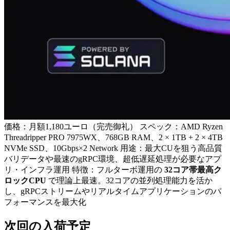
価格：月額1,180ユーロ（完売御礼） スペック：AMD Ryzen
Threadripper PRO 7975WX、768GB RAM、2 × 1TB + 2 × 4TB
NVMe SSD、10Gbps×2 Network 用途：最大CUを狙う高品質
バリデータや最速のgRPC環境、超低遅延処理が必要なアプ
リ・インフラ運用 特徴：フルターボ運用の
32コア帯最高ク
ロックCPU
で理論上最速。32コアの並列処理能力を活か
し、gRPCストリームやリアルタイムアプリケーションのパ
フォーマンスを最大化
次回の入荷予定