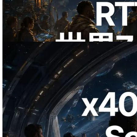
ERPC、Solana Leader Slot APIを世界7
リージョンのping計測に拡張—
Validators Information APIも公開
この記事を読む
2026.07.04
ERPC、x402 決済対応の Solana RPC を