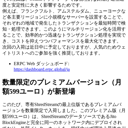
度と安定性に大きく影響するためです。
例えば、フランクフルト、アムステルダム、ニューヨークな
ど各主要リージョンに小規模なサーバーを設置することで、
それぞれの地域で発生したトランザクションを最短時間で検
知・処理できます。このようにマルチリージョン化を活用す
ることで、効率的かつ迅速なトランザクション処理を実現で
き、コストを抑えつつパフォーマンスを最大化できます。
次回の入荷は近日中に予定しておりますが、人気のためウェ
イトリストへのご参加を強く推奨しております。
ERPC Web ダッシュボード:
https://dashboard.erpc.global/ja
数量限定のプレミアムバージョン（月
額599ユーロ）が新登場
このたび、専有ShredStreamの最上位版であるプレミアムバ
ージョンを数量限定で入荷しました。このプレミアム版（月
額599ユーロ）は、ShredStreamのデータソースであるJito
BlockEngineと完全に同一のネットワーク内にデプロイされ