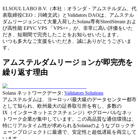
ELSOUL LABO B.V.（本社：オランダ・アムステルダム、代
表取締役CEO：川崎文武）とValidators DAOは、アムステル
ダムリージョンにて大量入荷したSolana専有ShredStream およ
び高性能 EPYC VPS 「VPS++」が、非常に高い評価をいた
だき、短期間で完売したことをお知らせいたします。
いつも多大なご支援をいただき、誠にありがとうございま
す。
アムステルダムリージョンが即完売を
繰り返す理由
Solana ネットワークデータ:
Validators Solutions
アムステルダムは、ヨーロッパ最大級のデータセンター都市
として知られ、欧州最大の証券取引所を有し、多数の
IX（インターネットエクスチェンジ）やグローバルなネッ
トワーク企業が集中しています。この高品質な通信環境は、
特にリアルタイム性が求められるSolanaのようなブロックチ
ェーンプロジェクトに最適で、安定性と超低遅延を両立して
います。