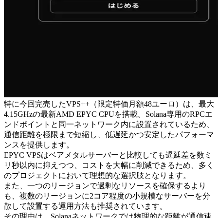
特に今回完売したVPS++（限定特価月額48ユーロ）は、最大
4.15GHzの最新AMD EPYC CPUを搭載。Solana専用のRPCエ
ンドポイントと同一ネットワーク内に設置されているため、
通信距離を極限まで短縮し、低遅延かつ安定したパフォーマ
ンスを提供します。
EPYC VPSはベアメタルサーバーと比較しても遅延差を数ミ
リ秒以内に抑えつつ、コストを大幅に削減できるため、多く
のプロジェクトにおいて理想的な選択肢となります。
また、一つのリージョンで過剰なリソースを確保するより
も、複数のリージョンに2コア程度の小規模なサーバーを分
散して設置する運用方法も推奨されています。
その理由は、Solanaネットワークでは物理的な距離が通信速