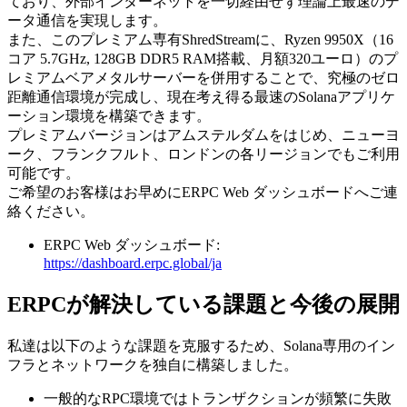
ており、外部インターネットを一切経由せず理論上最速のデ
ータ通信を実現します。
また、このプレミアム専有ShredStreamに、Ryzen 9950X（16
コア 5.7GHz, 128GB DDR5 RAM搭載、月額320ユーロ）のプ
レミアムベアメタルサーバーを併用することで、究極のゼロ
距離通信環境が完成し、現在考え得る最速のSolanaアプリケ
ーション環境を構築できます。
プレミアムバージョンはアムステルダムをはじめ、ニューヨ
ーク、フランクフルト、ロンドンの各リージョンでもご利用
可能です。
ご希望のお客様はお早めにERPC Web ダッシュボードへご連
絡ください。
ERPC Web ダッシュボード:
https://dashboard.erpc.global/ja
ERPCが解決している課題と今後の展開
私達は以下のような課題を克服するため、Solana専用のイン
フラとネットワークを独自に構築しました。
一般的なRPC環境ではトランザクションが頻繁に失敗