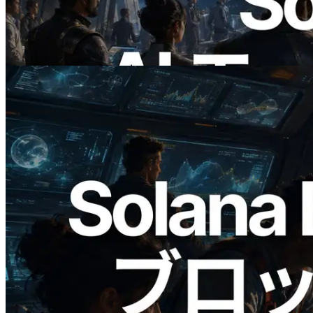
公開 — AI エージェントが必要な API
にその場で支払う時代の幕開け
この記事を読む
2026.05.24
Validators Solutions、Solana ブロックア
ナライザーを公開 — slot 単位のブロッ
ク生成時間と担当バリデータを視覚化