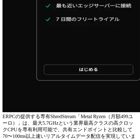
ERPCの提供する専有ShredStream「Metal Ryzen（月額499ユ
ーロ）」は、最大5.7GHzという業界最高クラスの高クロッ
クCPUを専有利用可能で、共有エンドポイントと比較して
70〜100ms以上速いリアルタイムデータ配信を実現していま