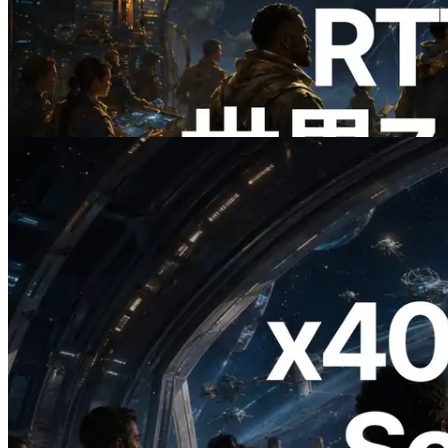
ERPC、Solana Leader Slot APIを世界7
リージョンのping計測に拡張—
Validators Information APIも公開
この記事を読む
2026.07.04
ERPC、x402 決済対応の Solana RPC を