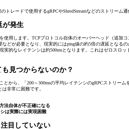
トレードで使用するgRPCやShredStreamなどのストリー
延が発生
プロトコルを使用します。TCPプロトコル自体のオーバーヘッド（追加
などが必要となり、現実的にはping値の約5倍の遅延となる
信の現実的なレイテンシは約500msとなります。これはゼロスロッ
しても見つからないのか？
あることから、「200～300msの平均レイテンシのgRPCス
とは非常に困難です。
測方法自体が不正確になる
ンシは実際には実現困難
に注目していない