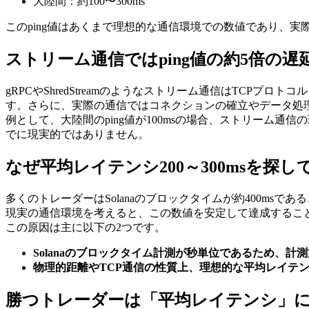
大陸間：約100〜300ms
このping値はあくまで理想的な通信環境での数値であり、実際の
ストリーム通信ではping値の約5倍の遅
gRPCやShredStreamのようなストリーム通信はTCP
す。さらに、実際の通信ではコネクションの確立やデータ処理
例として、大陸間のping値が100msの場合、ストリーム通
でに現実的ではありません。
なぜ平均レイテンシ200～300msを探
多くのトレーダーはSolanaのブロックタイムが約400msで
現実の通信環境を考えると、この数値を安定して達成するこ
この原因は主に以下の2つです。
Solanaのブロックタイム計測が秒単位であるため、計
物理的距離やTCP通信の性質上、理想的な平均レイテ
勝つトレーダーは「平均レイテンシ」