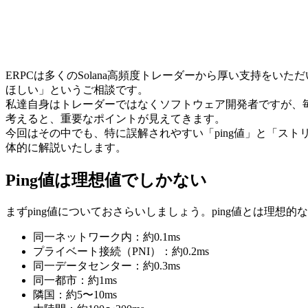
ERPCは多くのSolana高頻度トレーダーから厚い支持を
ほしい」というご相談です。
私達自身はトレーダーではなくソフトウェア開発者ですが、毎
考えると、重要なポイントが見えてきます。
今回はその中でも、特に誤解されやすい「ping値」と「ス
体的に解説いたします。
Ping値は理想値でしかない
まずping値についておさらいしましょう。ping値とは理
同一ネットワーク内：約0.1ms
プライベート接続（PNI）：約0.2ms
同一データセンター：約0.3ms
同一都市：約1ms
隣国：約5〜10ms