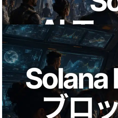
公開 — AI エージェントが必要な API
にその場で支払う時代の幕開け
この記事を読む
2026.05.24
Validators Solutions、Solana ブロックア
ナライザーを公開 — slot 単位のブロッ
ク生成時間と担当バリデータを視覚化