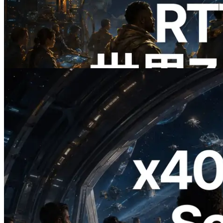
ERPC、Solana Leader Slot APIを世界7
リージョンのping計測に拡張—
Validators Information APIも公開
この記事を読む
2026.07.04
ERPC、x402 決済対応の Solana RPC を