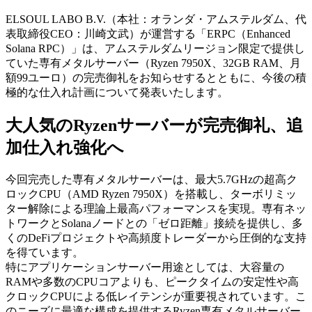
ELSOUL LABO B.V.（本社：オランダ・アムステルダム、代
表取締役CEO：川崎文武）が運営する「ERPC（Enhanced
Solana RPC）」は、アムステルダムリージョン限定で提供し
ていた専有メタルサーバー（Ryzen 7950X、32GB RAM、月
額99ユーロ）の完売御礼をお知らせするとともに、今後の積
極的な仕入れ計画について発表いたします。
大人気のRyzenサーバーが完売御礼、追
加仕入れ強化へ
今回完売した専有メタルサーバーは、最大5.7GHzの超高ク
ロックCPU（AMD Ryzen 7950X）を搭載し、ターボリミッ
ター解除による理論上最高パフォーマンスを実現。専有ネッ
トワークとSolanaノードとの「ゼロ距離」接続を提供し、多
くのDeFiプロジェクトや高頻度トレーダーから圧倒的な支持
を得ています。
特にアプリケーションサーバー用途としては、大容量の
RAMや多数のCPUコアよりも、ピークタイムの安定性や高
クロックCPUによる低レイテンシが重要視されています。こ
のニーズに最適な構成を提供するRyzen専有メタルサーバー