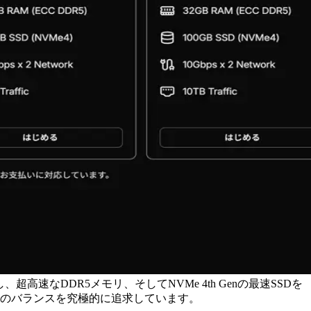
高速なDDR5メモリ、そしてNVMe 4th Genの最速SSDを
格のバランスを究極的に追求しています。