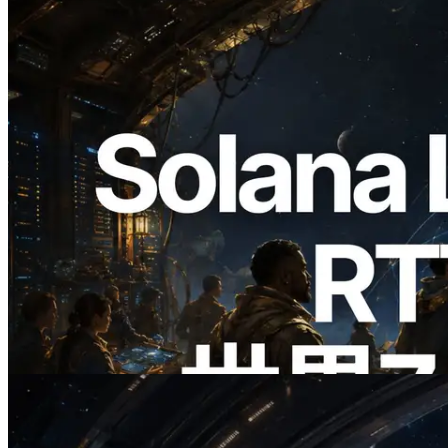
2026.08.05
ERPC、Solana Leader Slot APIを世界7
リージョンのping計測に拡張—
Validators Information APIも公開
この記事を読む