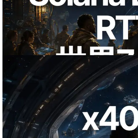
2026.08.05
ERPC、Solana Leader Slot APIを世界7
リージョンのping計測に拡張—
Validators Information APIも公開
この記事を読む
2026.07.04