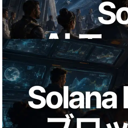
ERPC、x402 決済対応の Solana RPC を
公開 — AI エージェントが必要な API
にその場で支払う時代の幕開け
この記事を読む
2026.05.24
Validators Solutions、Solana ブロックア