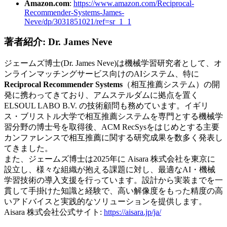
Amazon.com
:
https://www.amazon.com/Reciprocal-
Recommender-Systems-James-
Neve/dp/3031851021/ref=sr_1_1
著者紹介: Dr. James Neve
ジェームズ博士(Dr. James Neve)は機械学習研究者として、オ
ンラインマッチングサービス向けのAIシステム、特に
Reciprocal Recommender Systems
（相互推薦システム）の開
発に携わってきており、アムステルダムに拠点を置く
ELSOUL LABO B.V. の技術顧問も務めています。イギリ
ス・ブリストル大学で相互推薦システムを専門とする機械学
習分野の博士号を取得後、ACM RecSysをはじめとする主要
カンファレンスで相互推薦に関する研究成果を数多く発表し
てきました。
また、ジェームズ博士は2025年に Aisara 株式会社を東京に
設立し、様々な組織が抱える課題に対し、最適なAI・機械
学習技術の導入支援を行っています。設計から実装までを一
貫して手掛けた知識と経験で、高い解像度をもった精度の高
いアドバイスと実践的なソリューションを提供します。
Aisara 株式会社公式サイト:
https://aisara.jp/ja/