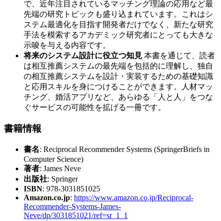
で、近年注目されているマッチング理論の応用など最
先端の研究トピックも盛り込まれています。これはシ
ステム最適化を目指す開発者だけでなく、新たな研究
手法を模索するアカデミック研究者にとっても大きな
示唆を与える内容です。
将来のシステム設計に役立つ知見
本書を通じて、読者
は相互推薦システムの最先端を包括的に理解し、独自
の相互推薦システムを設計・実装するための基礎知識
と応用スキルを身につけることができます。人材マッ
チング、婚活アプリなど、あらゆる「人と人」をつな
ぐサービスの可能性を拡げる一冊です。
書籍情報
書名
: Reciprocal Recommender Systems (SpringerBriefs in
Computer Science)
著者
: James Neve
出版社
: Springer
ISBN
: 978-3031851025
Amazon.co.jp
:
https://www.amazon.co.jp/Reciprocal-
Recommender-Systems-James-
Neve/dp/3031851021/ref=sr_1_1