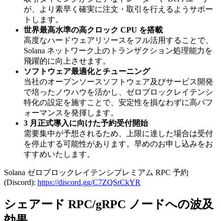
が、より素早く確実に注文・取引を行えるようサポー
トします。
世界最高水準の高クロック CPU を搭載
高度なハードウェアリソースをフル活用することで、
Solana ネットワーク上のトランザクション処理能力を
飛躍的に向上させます。
ソフトウェア最適化とチューニング
当社のオープンソースソフトウェア及びサービス開発
で培ったノウハウを活かし、ゼロブロックレイテンシ
特化の設定を施すことで、安定性を損なわずに高パフ
ォーマンスを発揮します。
3 月正式導入に向けた予約受付開始
需要集中が予想されるため、上限に達した場合は受付
を停止する可能性があります。早めのお申し込みをお
すすめいたします。
Solana ゼロブロックレイテンシプレミアム RPC 予約
(Discord):
https://discord.gg/C7ZQSrCkYR
シェアード RPC/gRPC ノードへの波及
効果