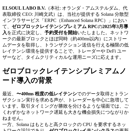
ELSOUL LABO B.V.
（本社: オランダ・アムステルダム、代
表取締役 CEO: 川崎文武）は、当社が提供する Solana 分散型
インフラサービス「ERPC（Enhanced Solana RPC）」におい
て、
ゼロブロックレイテンシプレミアム RPC
の
2025年3月導
入
を正式に決定し、
予約受付を開始
いたしました。ネットワ
ークの最新ブロックとほぼ同時（約400ms以内）にストリー
ムデータを取得し、トランザクション送信を行える極限の低
レイテンシ環境を提供することで、トレーダーや DeFi ユー
ザーなど、タイムクリティカルな運用ニーズに応えます。
ゼロブロックレイテンシプレミアムノ
ード導入の背景
最近、
〜400ms 程度の低レイテンシ
でのデータ取得とトラン
ザクション実行を求める声が、トレーダーを中心に急増して
います。取引タイミングが勝敗を分けるような場面では、ご
くわずかなネットワーク遅延も大きな機会損失につながりか
ねません。
一方、Solana はもともと高クロックの CPU を要求するネッ
トワーク設計であり、
ゼロブロックレイテンシクラス
の更新