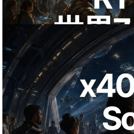
Validators Information APIも公開
この記事を読む
2026.07.04
ERPC、x402 決済対応の Solana RPC を
公開 — AI エージェントが必要な API
にその場で支払う時代の幕開け