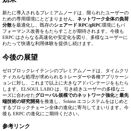
新たに導入されるプレミアムノードは、限られたユーザーの
ための専用環境にとどまりません。
ネットワーク全体の負荷
分散
を最適化し、既存の
シェアード RPC/gRPC
環境にもパ
フォーマンス改善をもたらすことが期待されます。今後も
ERPC はさらなる高速化や安定化を図り、多様なユーザーに
わたって快適な利用体験を提供し続けます。
今後の展望
ゼロブロックレイテンシのプレミアムノードは、タイムクリ
ティカルな処理が求められるトレーダーや各種アプリケーシ
ョンに対し、これまで以上に大きなアドバンテージをもたら
します。ELSOUL LABO は、引き続きユーザーの多様なニ
ーズに合わせた
グローバル規模でのネットワーク強化
と
最先
端技術の研究開発
を推進し、Solana エコシステムをはじめと
するブロックチェーン全体の進化に寄与してまいります。今
後も ERPC の進化にご期待ください。
参考リンク