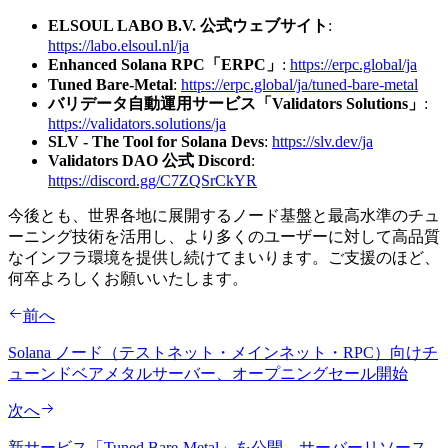
ELSOUL LABO B.V. 公式ウェブサイト
:
https://labo.elsoul.nl/ja
Enhanced Solana RPC「ERPC」
:
https://erpc.global/ja
Tuned Bare-Metal
:
https://erpc.global/ja/tuned-bare-metal
バリデータ自動運用サービス「Validators Solutions」
:
https://validators.solutions/ja
SLV - The Tool for Solana Devs
:
https://slv.dev/ja
Validators DAO 公式 Discord
:
https://discord.gg/C7ZQSrCkYR
今後とも、世界各地に展開するノード基盤と最高水準のチュ
ーニング技術を活用し、より多くのユーザーに対して高品質
なインフラ環境を提供し続けてまいります。ご支援のほど、
何卒よろしくお願いいたします。
前へ
Solana ノード（テストネット・メインネット・RPC）向けチ
ューンドベアメタルサーバー、オープニングセール開始
次へ
新サービス「Tuned Bare-Metal」を公開。サーバーリソース