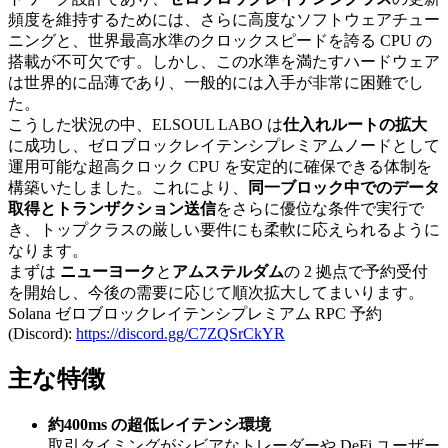
頻度を維持するためには、さらに高度なソフトウェアチュー
ニングと、世界最高水準のクロックスピードを誇る CPU の
搭載が不可欠です。しかし、この水準を満たすハードウェア
は世界的に品薄であり、一般的には入手が非常に困難でし
た。
こうした状況の中、ELSOUL LABO は
仕入れルートの拡大
に成功し、ゼロブロックレイテンシプレミアムノードとして
運用可能な超高クロック CPU を安定的に確保できる体制を
構築いたしました。これにより、
同一ブロック中でのデータ
取得とトランザクション送信
をさらに優位な条件で実行で
き、トップクラスの厳しい要件にも柔軟に応えられるように
なります。
まずは
ニューヨーク
と
アムステルダム
の 2 拠点で予約受付
を開始し、今後の需要に応じて順次拡大してまいります。
Solana ゼロブロックレイテンシプレミアム RPC 予約
(Discord):
https://discord.gg/C7ZQSrCkYR
主な特徴
約400ms の超低レイテンシ環境
取引タイミングがシビアなトレーダーや DeFi ユーザー