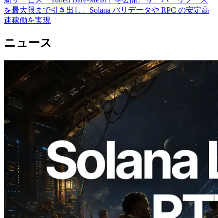
を最大限まで引き出し、Solana バリデータや RPC の安定高
速稼働を実現
ニュース
2026.08.05
ERPC、Solana Leader Slot APIを世界7
リージョンのping計測に拡張—