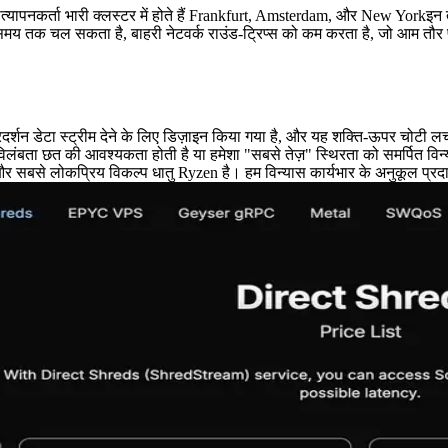
ापनकर्ता भारी क्लस्टर में होते हैं Frankfurt, Amsterdam, और New Yorkइन तीन म
क चल सकता है, बाहरी नेटवर्क राउंड-ट्रिप्स को कम करता है, जो आम तौर पर क
दर्शन डेटा स्ट्रीम देने के लिए डिज़ाइन किया गया है, और यह शक्ति-ऊपर चोटी 
िलंबता छत की आवश्यकता होती है या हमेशा "सबसे तेज़" स्थिरता को समर्पित विन्य
और सबसे लोकप्रिय विकल्प धातु Ryzen है। हम विन्यास कार्यभार के अनुकूल प्रदान क