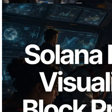
यह लेख पढ़ें
2026.05.24
Validators Solutions ने Solana Block
Analyzer लॉन्च किया — प्रति-slot ब्लॉक
उत्पादन समय और नियुक्त वैलिडेटर का
विज़ुअलाइज़ेशन
यह लेख पढ़ें
और लोड करें