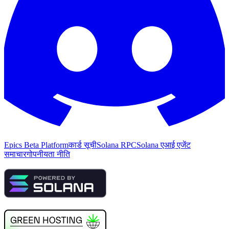
Epics Beta Platform
कार्ड सूची
Solana RPC
Solana एआई एजेंट
समाचार
गोपनीयता नीति