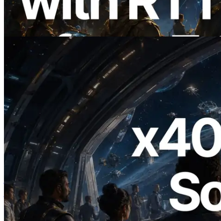
Information API भी लॉन्च
यह लेख पढ़ें
2026.07.04
ERPC ने x402 समर्थित Solana RPC लॉन्च
किया — AI एजेंट अब जरूरत के API के लिए ऑन-
डिमांड भुगतान कर सकते हैं