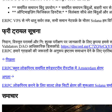
** समर्पित समापन बिंदु उपयोग:* * समर्पित समापन बिंदुओं, बाहरी भार से
** ऑप्टिमाइज़िंग फिजिकल डिस्टेंस:* * विलंबता सीधे अंत बिंदुओं और अन
ERPC VPS से नंगे धातु सर्वर तक, सभी समान नेटवर्क के भीतर Solana हम विभिन
फ्री ट्रायल सूचना
निदान, विस्तृत परामर्श और नि: शुल्क परीक्षण पर जानकारी के लिए कृपया हमसे
Validators DAO आधिकारिक डिसकॉर्ड:
https://discord.gg/C7ZQSrCkY
ERPC हमारे ग्राहकों की जरूरतों के अनुरूप इष्टतम समाधान देने के लिए प्रतिबद
पिछला
ERPC'बहुत लोकप्रिय समर्पित श्रेडस्ट्रीम रीस्टॉक में Amsterdam क्षेत्र
अगला
ERPC लोकप्रिय करने के लिए साल्ट लेक सिटी क्षेत्र की शुरूआत Solana समर्पि
समाचार