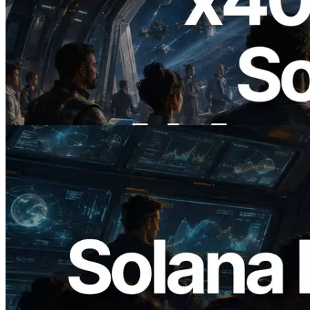
2026.07.04
ERPC ने x402 समर्थित Solana RPC लॉन्च
किया — AI एजेंट अब जरूरत के API के लिए ऑन-
डिमांड भुगतान कर सकते हैं
यह लेख पढ़ें
2026.05.24