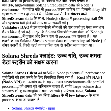
data stream processing को अधिक तेज़ और स्थिर बनाता है।
अब तक, high-volume Solana ShredStream data को Node.js
environment में पर्याप्त गति से process करना कठिन था, जिससे delay और
system failures हो सकते थे। विशेष रूप से
बिना filters वाले
ShredStream data
के साथ, Node.js clients में processing stall होने
और system fail होने की समस्या आ सकती थी।
Validators DAO
ने इन तकनीकी सीमाओं को पार करते हुए ऐसा समाधान
तैयार किया है जो बड़ी मात्रा के Solana ShredStream data को
Node.js
environment में कुशल और स्थिर रूप से process कर सकता है। यह
तकनीक अब
Solana Shreds
stream data की processing को Node.js में
संभव बनाती है, जिसे पहले व्यावहारिक रूप से कठिन माना जाता था।
Solana Shreds क्लाइंट: उच्च गति, उच्च क्षमता
डेटा स्ट्रीम को सक्षम करना
Solana Shreds Client
को पारंपरिक Node.js clients की performance
चुनौतियों को हल करने के लिए विकसित किया गया है।
Rust
और
NAPI
(Node-API)
का उपयोग करके यह समाधान asynchronous और parallel
processing की क्षमता को अधिकतम करता है, ताकि large-volume data
streams को कुशलतापूर्वक संभाला जा सके। परिणामस्वरूप,
Solana
ShredStream
data को अब
बिना filters के भी low latency
के साथ
process किया जा सकता है।
Solana Shreds क्लाइंट - npm