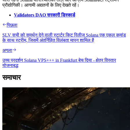
प्रौद्योगिकी। आगामी अद्यतनों के लिए देखते रहें।
Validators DAO सरकारी डिस्कार्ड
पिछला
SLV सभी को समर्थन देने वाली स्टार्टर किट रिलीज Solana एक एकल कमांड
के साथ स्ट्रीम, जिसमें अंतर्निहित विलंबता मापन शामिल है
अगला
उच्च प्रदर्शन Solana VPS+++ in Frankfurt बेच दिया - क्षेत्र विस्तार
योजनाबद्ध
समाचार