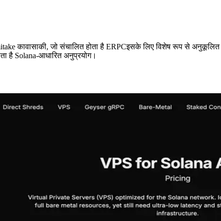
ासाकी, जो संचालित होता है ERPCइसके लिए विशेष रूप से अनुकूलित VPS उत्प
़ाता है Solana-आधारित अनुप्रयोग।