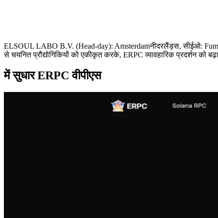
ELSOUL LABO B.V. (Head-day): Amsterdamनीदरलैंड्स, सीईओ: Fumitake काव
से चयनित प्रौद्योगिकियों को एकीकृत करके, ERPC व्यावहारिक प्रदर्शन को बढ
में सुधार ERPC वीपीएस