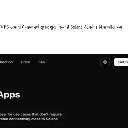
ादों में महत्वपूर्ण सुधार शुरू किया है Solana नेटवर्क। विचारशील रूप