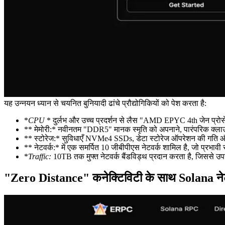
यह उन्नयन ध्यान से चयनित बुनियादी ढांचे प्रौद्योगिकियों को पेश करता है:
*
CPU
* दुर्लभ और उच्च प्रदर्शन से लैस "AMD EPYC 4th जेन प्रोसेसर,
** मेमोरी:* नवीनतम "DDR5" मानक स्मृति को अपनाने, पारंपरिक क्लाउड 
** स्टोरेज:* सुविधाएँ NVMe4 SSDs, डेटा स्टोरेज ऑपरेशन की गति और 
** नेटवर्क:* में एक समर्पित 10 जीबीपीएस नेटवर्क शामिल है, जो प्रभाव
*
Traffic:
10TB तक मुफ्त नेटवर्क बैंडविड्थ प्रदान करता है, जिससे उ
"Zero Distance" कनेक्टिविटी के साथ Solana ने