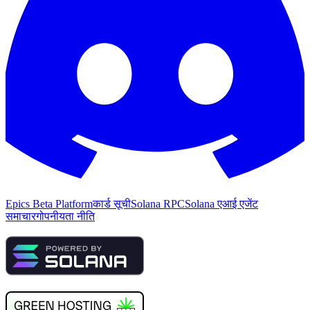
Epics Beta Platform
कार्ड सूची
Solana RPC
Solana एआई एजेंट
समाचार
गोपनीयता नीति