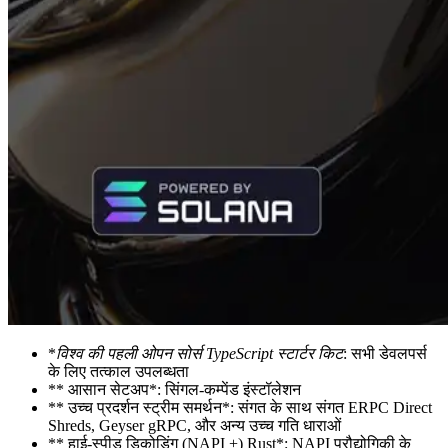
*
विश्व की पहली ओपन सोर्स TypeScript स्टार्टर किट
: सभी डेवलपर्स
के लिए तत्काल उपलब्धता
** आसान सेटअप*: सिंगल-कम्पेंड इंस्टॉलेशन
** उच्च प्रदर्शन स्ट्रीम समर्थन*: संगत के साथ संगत ERPC Direct
Shreds, Geyser gRPC, और अन्य उच्च गति धाराओं
** हाई-स्पीड डिकोडिंग (NAPI +) Rust*: NAPI प्रौद्योगिकी के