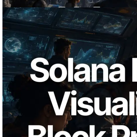
यह लेख पढ़ें
2026.05.24
Validators Solutions ने Solana Block
Analyzer लॉन्च किया — प्रति-slot ब्लॉक
उत्पादन समय और नियुक्त वैलिडेटर का
विज़ुअलाइज़ेशन
यह लेख पढ़ें