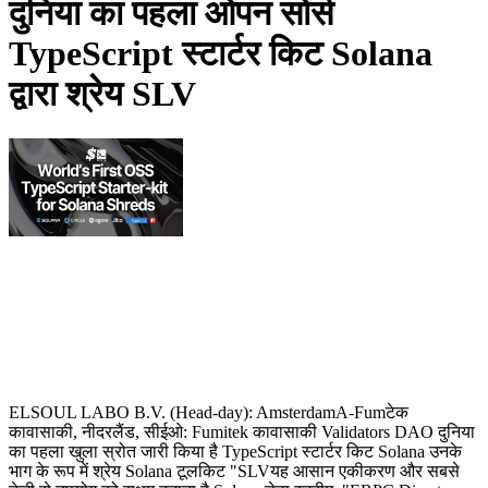
दुनिया का पहला ओपन सोर्स
TypeScript स्टार्टर किट Solana
द्वारा श्रेय SLV
ELSOUL LABO B.V. (Head-day): AmsterdamA-Fumटेक
कावासाकी, नीदरलैंड, सीईओ: Fumitek कावासाकी Validators DAO दुनिया
का पहला खुला स्रोत जारी किया है TypeScript स्टार्टर किट Solana उनके
भाग के रूप में श्रेय Solana टूलकिट "SLVयह आसान एकीकरण और सबसे