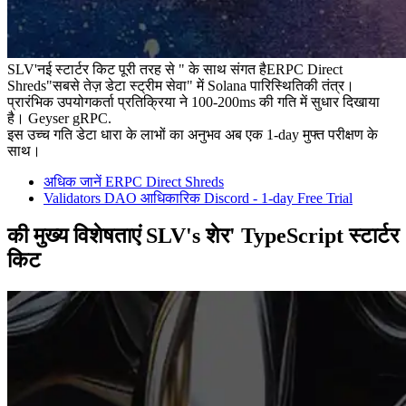
SLV'नई स्टार्टर किट पूरी तरह से " के साथ संगत हैERPC Direct
Shreds"सबसे तेज़ डेटा स्ट्रीम सेवा" में Solana पारिस्थितिकी तंत्र।
प्रारंभिक उपयोगकर्ता प्रतिक्रिया ने 100-200ms की गति में सुधार दिखाया
है। Geyser gRPC.
इस उच्च गति डेटा धारा के लाभों का अनुभव अब एक 1-day मुफ्त परीक्षण के
साथ।
अधिक जानें ERPC Direct Shreds
Validators DAO आधिकारिक Discord - 1-day Free Trial
की मुख्य विशेषताएं SLV's शेर' TypeScript स्टार्टर
किट