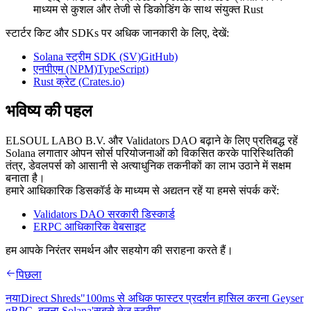
माध्यम से कुशल और तेजी से डिकोडिंग के साथ संयुक्त Rust
स्टार्टर किट और SDKs पर अधिक जानकारी के लिए, देखें:
Solana स्ट्रीम SDK (SV)GitHub)
एनपीएम (NPM)TypeScript)
Rust क्रेट (Crates.io)
भविष्य की पहल
ELSOUL LABO B.V. और Validators DAO बढ़ाने के लिए प्रतिबद्ध रहें
Solana लगातार ओपन सोर्स परियोजनाओं को विकसित करके पारिस्थितिकी
तंत्र, डेवलपर्स को आसानी से अत्याधुनिक तकनीकों का लाभ उठाने में सक्षम
बनाता है।
हमारे आधिकारिक डिसकॉर्ड के माध्यम से अद्यतन रहें या हमसे संपर्क करें:
Validators DAO सरकारी डिस्कार्ड
ERPC आधिकारिक वेबसाइट
हम आपके निरंतर समर्थन और सहयोग की सराहना करते हैं।
पिछला
नयाDirect Shreds"100ms से अधिक फास्टर प्रदर्शन हासिल करना Geyser
gRPC, बनना Solana'सबसे तेज़ स्ट्रीम'