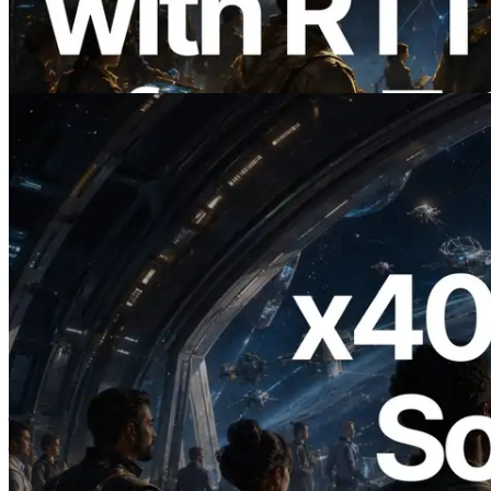
वैश्विक क्षेत्रों से ping मापता है — Validators
Information API भी लॉन्च
यह लेख पढ़ें
2026.07.04
ERPC ने x402 समर्थित Solana RPC लॉन्च
किया — AI एजेंट अब जरूरत के API के लिए ऑन-
डिमांड भुगतान कर सकते हैं