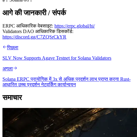
आगे की जानकारी / संपर्क
ERPC आधिकारिक वेबसाइट:
https://erpc.global/hi/
Validators DAO आधिकारिक डिसकॉर्ड:
https://discord.gg/C7ZQSrCkYR
पिछला
SLV Now Supports Agave Testnet for Solana Validators
अगला
Solana ERPC प्रायोगिक में 3x से अधिक प्रदर्शन लाभ प्राप्त करना Rust-
आधारित उच्च प्रदर्शन नेटवर्किंग कार्यान्वयन
समाचार