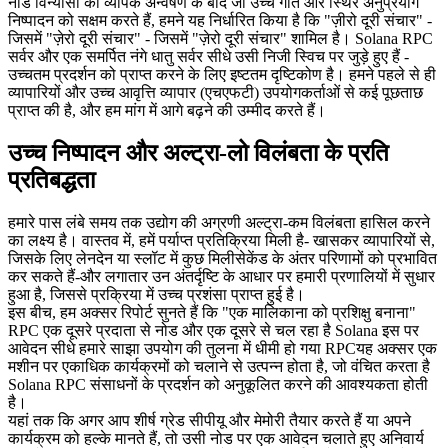
नोड विन्यासों की व्यापक अन्वेषण के बाद जो उच्च गति और स्थिर अनुप्रयोग
निष्पादन को सक्षम करते हैं, हमने यह निर्धारित किया है कि "ज़ीरो दूरी संचार" -
जिसमें "ज़ेरो दूरी संचार" - जिसमें "ज़ेरो दूरी संचार" शामिल है। Solana RPC
सर्वर और एक समर्पित नंगे धातु सर्वर सीधे उसी निजी स्विच पर जुड़े हुए हैं -
उच्चतम प्रदर्शन को प्राप्त करने के लिए इष्टतम दृष्टिकोण है। हमने पहले से ही
व्यापारियों और उच्च आवृत्ति व्यापार (एचएफटी) उपयोगकर्ताओं से कई पूछताछ
प्राप्त की है, और हम मांग में आगे बढ़ने की उम्मीद करते हैं।
उच्च निष्पादन और अल्ट्रा-लो विलंबता के प्रति
प्रतिबद्धता
हमारे पास लंबे समय तक उद्योग की अग्रणी अल्ट्रा-कम विलंबता हासिल करने
का लक्ष्य है। वास्तव में, हमें पर्याप्त प्रतिक्रिया मिली है- खासकर व्यापारियों से,
जिसके लिए लेनदेन या स्लॉट में कुछ मिलीसेकेंड के अंतर परिणामों को प्रभावित
कर सकते हैं-और लगातार उन अंतर्दृष्टि के आधार पर हमारी प्रणालियों में सुधार
हुआ है, जिससे प्रक्रिया में उच्च प्रशंसा प्राप्त हुई है।
इस बीच, हम अक्सर रिपोर्ट सुनते हैं कि "एक मालिकाना को प्रशिक्षु बनाना"
RPC एक दूसरे प्रदाता से नोड और एक दूसरे से चल रहा है Solana इस पर
आवेदन सीधे हमारे साझा उपयोग की तुलना में धीमी हो गया RPCयह अक्सर एक
मशीन पर एकाधिक कार्यक्रमों को चलाने से उत्पन्न होता है, जो वंचित करता है
Solana RPC संसाधनों के प्रदर्शन को अनुकूलित करने की आवश्यकता होती
है।
यहां तक कि अगर आप शीर्ष ग्रेड सीपीयू और मेमोरी तैयार करते हैं या अपने
कार्यक्रम को हल्के मानते हैं, तो उसी नोड पर एक आवेदन चलाते हुए अनिवार्य