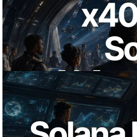
2026.07.04
ERPC ने x402 समर्थित Solana RPC लॉन्च
किया — AI एजेंट अब जरूरत के API के लिए ऑन-
डिमांड भुगतान कर सकते हैं
यह लेख पढ़ें