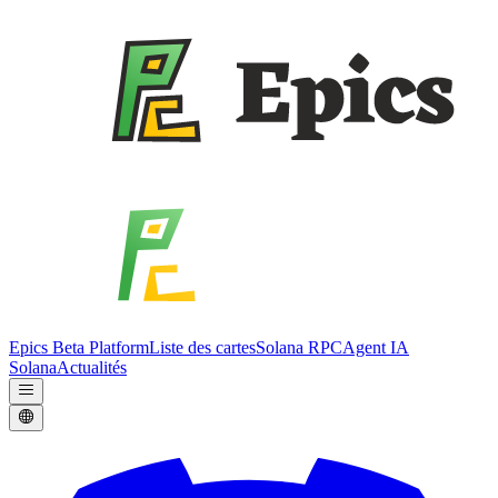
Epics Beta Platform
Liste des cartes
Solana RPC
Agent IA
Solana
Actualités