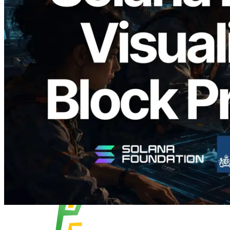
2026.05.24
Validators Solutions lance le Solana Block
Analyzer — Visualisation du temps de
production de bloc par slot et des
validateurs assignés
Lire cet article
Charger plus