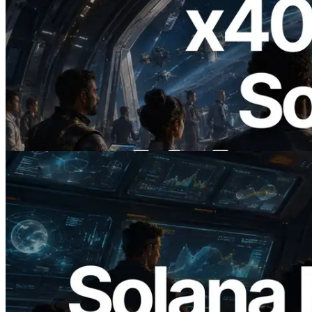
2026.07.04
ERPC lance un RPC Solana compatible
x402 — L'ère où les agents IA paient à la
demande les API dont ils ont besoin
Lire cet article