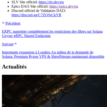
SLV Site officiel:
https://slv.dev/en
Epics DAO Site officiel:
https://epics.dev/en
Discord officiel de Validators DAO:
https://discord.gg/C7ZQSrCkYR
Précédent
ERPC supprime complètement les restrictions des filtres sur Solana
Geyser gRPC Shared Endpoints
Suivant
Importante expansion à Londres Au milieu de la demande de
Solana: Premium Ryzen VPS & ShredStream maintenant disponible
Actualités