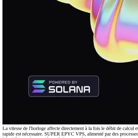
La vitesse de l'horloge affecte directement à la fois le débit de calcu
rapide est nécessaire. SUPER EPYC VPS, alimenté par des processeurs