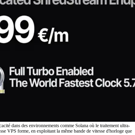
fficacité dans des environnements comme Solana où le traitement ultra-
asse VPS forme, en exploitant la même bande de vitesse d'horloge que