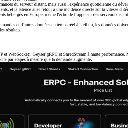
nces du serveur distant, mais aussi l'expérience quotidienne du développ
s, et la latence aller-retour a une incidence directe sur la vitesse d'itér
ts hébergés en Europe, même l'écho de frappe sur des serveurs distants
mmandes et d'autres données en temps réel à l'œil nu, les données doivent 
s résultats.
P et WebSocket), Geyser gRPC et ShredStream à haute performance. Mê
apacité par étapes à mesure que la demande augmente.