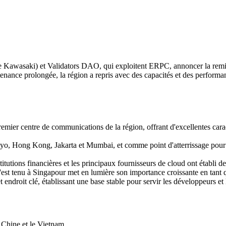
aki) et Validators DAO, qui exploitent ERPC, annoncer la remise en 
nance prolongée, la région a repris avec des capacités et des performa
emier centre de communications de la région, offrant d'excellentes cara
kyo, Hong Kong, Jakarta et Mumbai, et comme point d'atterrissage pour 
titutions financières et les principaux fournisseurs de cloud ont établi 
s'est tenu à Singapour met en lumière son importance croissante en tant 
droit clé, établissant une base stable pour servir les développeurs et 
Chine et le Vietnam.