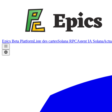
Epics Beta Platform
Liste des cartes
Solana RPC
Agent IA Solana
Actua