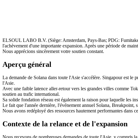
ELSOUL LABO B.V. (Siège: Amsterdam, Pays-Bas; PDG: Fumitake Kawas
l'achèvement d'une importante expansion. Après une période de mainte
Nous apprécions sincèrement votre soutien constant.
Aperçu général
La demande de Solana dans toute l'Asie s'accélère. Singapour est le pr
l'Asie.
Avec une faible latence aller-retour vers les grandes villes comme To
soutien au trafic international.
Sa solide fondation réseau est également la raison pour laquelle les ins
Le fait que l'année dernière, l'événement annuel Solana, Breakpoint, 
Nous avons redéployé des ressources hautement performantes dans cet en
Contexte de la relance et de l'expansion
Nous recevons de nombreuses demandes de toute l'Asie, y compris la 