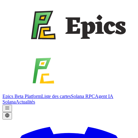
Epics Beta Platform
Liste des cartes
Solana RPC
Agent IA
Solana
Actualités