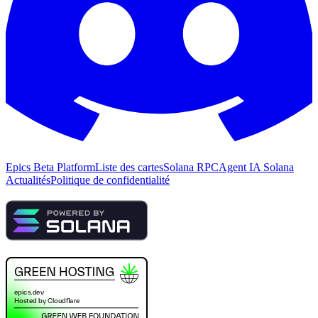
Epics Beta Platform
Liste des cartes
Solana RPC
Agent IA Solana
Actualités
Politique de confidentialité