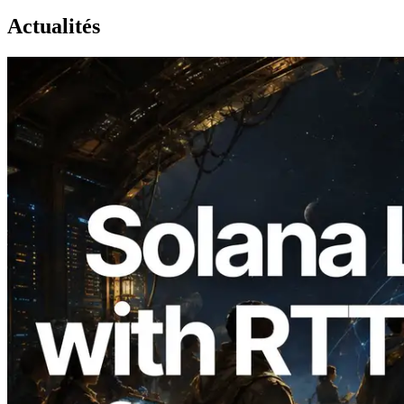
Actualités
2026.08.05
ERPC étend l’API Solana Leader Slot
avec la mesure du ping depuis 7 régions
du monde — l’API Validators
Information est également lancée