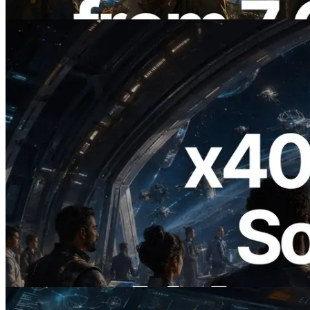
Lire cet article
2026.07.04
ERPC lance un RPC Solana compatible
x402 — L'ère où les agents IA paient à la
demande les API dont ils ont besoin
Lire cet article