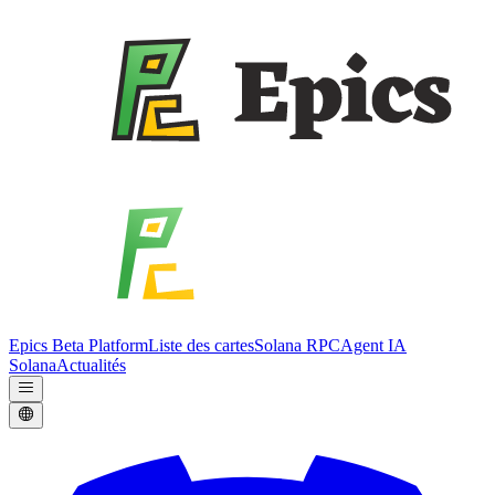
Epics Beta Platform
Liste des cartes
Solana RPC
Agent IA
Solana
Actualités