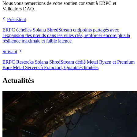
Nous vous remercions de votre soutien constant à ERPC et
Validators DAO.
Précédent
ERPC échelles Solana ShredStream endpoints partagés avec
l'expansion des nœuds dans les villes clés, renforcer encore plus la
résilience maximale et faible latence
Suivant
ERPC Restocks Solana ShredStream dédié Metal Ryzen et Premium
Bare Metal Servers à Francfort, Quantités limitées
Actualités