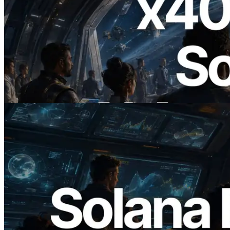
2026.07.04
ERPC lance un RPC Solana compatible
x402 — L'ère où les agents IA paient à la
demande les API dont ils ont besoin
Lire cet article
2026.05.24