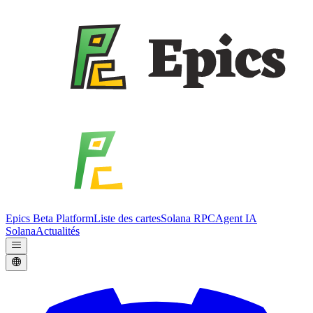
Epics Beta Platform
Liste des cartes
Solana RPC
Agent IA
Solana
Actualités