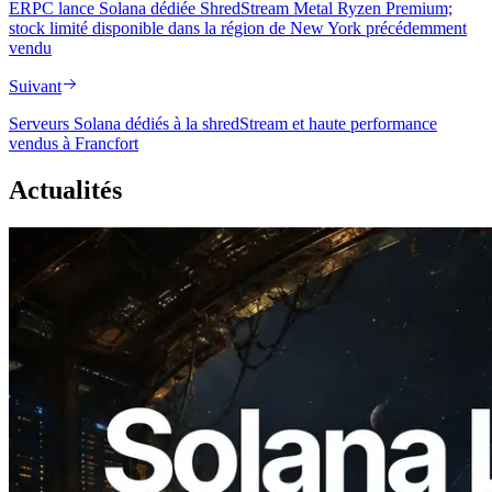
ERPC lance Solana dédiée ShredStream Metal Ryzen Premium;
stock limité disponible dans la région de New York précédemment
vendu
Suivant
Serveurs Solana dédiés à la shredStream et haute performance
vendus à Francfort
Actualités
2026.08.05