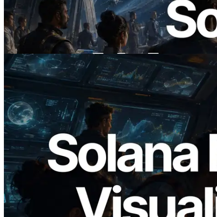
ERPC lance un RPC Solana compatible
x402 — L'ère où les agents IA paient à la
demande les API dont ils ont besoin
Lire cet article
2026.05.24
Validators Solutions lance le Solana Block
Analyzer — Visualisation du temps de
production de bloc par slot et des