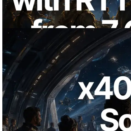
du monde — l’API Validators
Information est également lancée
Lire cet article
2026.07.04
ERPC lance un RPC Solana compatible
x402 — L'ère où les agents IA paient à la
demande les API dont ils ont besoin