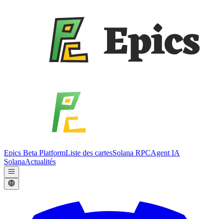
Epics Beta Platform
Liste des cartes
Solana RPC
Agent IA
Solana
Actualités