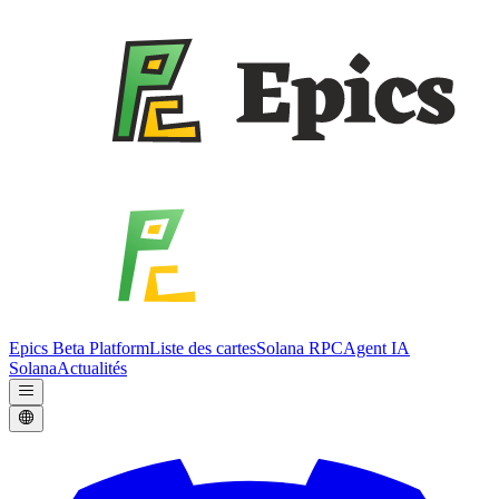
Epics Beta Platform
Liste des cartes
Solana RPC
Agent IA
Solana
Actualités