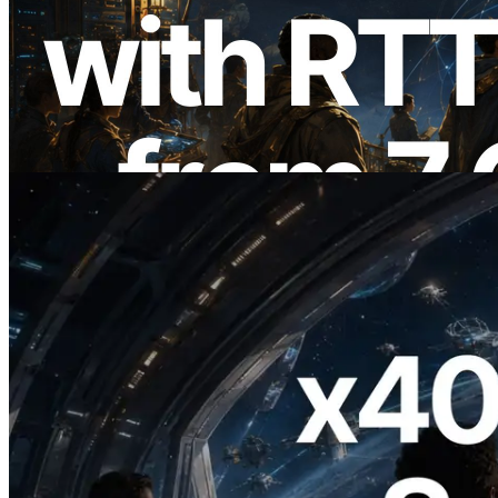
ERPC étend l’API Solana Leader Slot
avec la mesure du ping depuis 7 régions
du monde — l’API Validators
Information est également lancée
Lire cet article
2026.07.04
ERPC lance un RPC Solana compatible