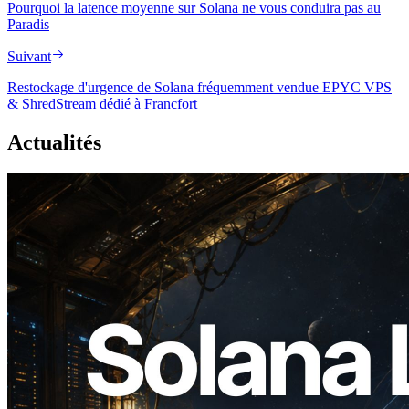
Pourquoi la latence moyenne sur Solana ne vous conduira pas au
Paradis
Suivant
Restockage d'urgence de Solana fréquemment vendue EPYC VPS
& ShredStream dédié à Francfort
Actualités
2026.08.05