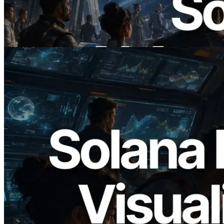
x402 — L'ère où les agents IA paient à la
demande les API dont ils ont besoin
Lire cet article
2026.05.24
Validators Solutions lance le Solana Block
Analyzer — Visualisation du temps de
production de bloc par slot et des