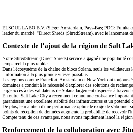
ELSOUL LABO B.V. (Siège: Amsterdam, Pays-Bas; PDG: Fumitake Kawa
leader du marché, "Direct Shreds (ShredStream), avec le lancement de
Contexte de l'ajout de la région de Salt La
Notre ShredStream (Direct Shreds) service a gagné une popularité cons
temps réel la plus rapide.
Dans l'écosystème de la chaîne de blocs Solana, seuls les validateurs 
l'information à la plus grande vitesse possible.
Les régions comme Francfort, Amsterdam et New York ont toujours été d
domaines a conduit à la nécessité d'explorer des solutions de rechang
large accès à des validateurs de Solana largement dispersés à travers l
En outre, Salt Lake City a récemment connu une croissance importante
garantissent une excellente stabilité des infrastructures et un potentie
De plus, le maintien d'une performance optimale exige de s'abonner sim
points de réception de données augmente la probabilité de recevoir l'i
Compte tenu de ces avantages, nous avons rapidement lancé la région d
Renforcement de la collaboration avec Jit