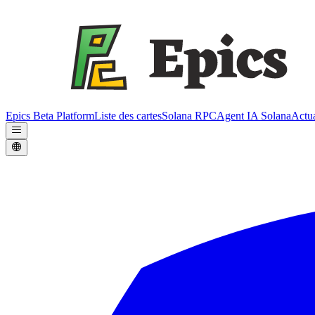
Epics Beta Platform
Liste des cartes
Solana RPC
Agent IA Solana
Actua