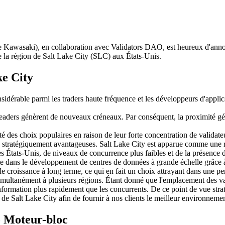
saki), en collaboration avec Validators DAO, est heureux d'annonce
 la région de Salt Lake City (SLC) aux États-Unis.
ke City
idérable parmi les traders haute fréquence et les développeurs d'applic
leaders génèrent de nouveaux créneaux. Par conséquent, la proximité géo
es choix populaires en raison de leur forte concentration de validateu
e stratégiquement avantageuses. Salt Lake City est apparue comme une r
es États-Unis, de niveaux de concurrence plus faibles et de la présence 
 dans le développement de centres de données à grande échelle grâce à 
l de croissance à long terme, ce qui en fait un choix attrayant dans une 
ultanément à plusieurs régions. Étant donné que l'emplacement des valid
nformation plus rapidement que les concurrents. De ce point de vue strat
e Salt Lake City afin de fournir à nos clients le meilleur environnemen
o Moteur-bloc