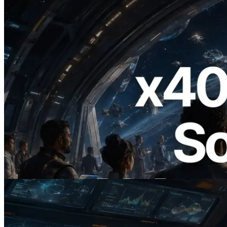
2026.07.04
ERPC lance un RPC Solana compatible
x402 — L'ère où les agents IA paient à la
demande les API dont ils ont besoin
Lire cet article