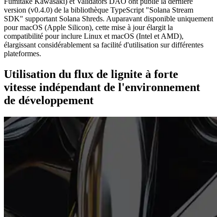
Fumitake Kawasaki) et Validators DAO ont publié la dernière
version (v0.4.0) de la bibliothèque TypeScript "Solana Stream
SDK" supportant Solana Shreds. Auparavant disponible uniquement
pour macOS (Apple Silicon), cette mise à jour élargit la
compatibilité pour inclure Linux et macOS (Intel et AMD),
élargissant considérablement sa facilité d'utilisation sur différentes
plateformes.
Utilisation du flux de lignite à forte
vitesse indépendant de l'environnement
de développement