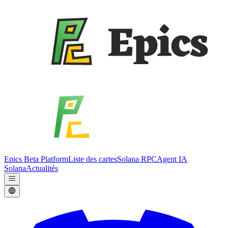
Epics Beta Platform
Liste des cartes
Solana RPC
Agent IA
Solana
Actualités