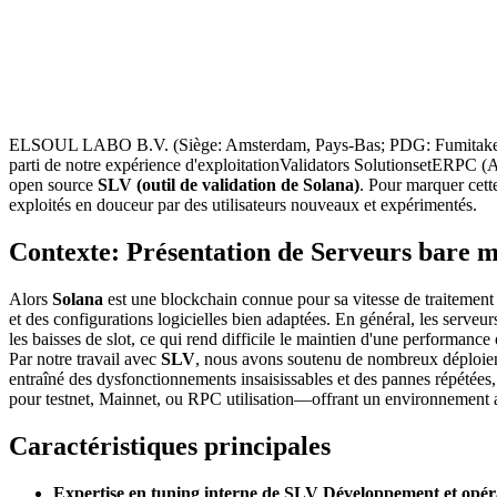
ELSOUL LABO B.V. (Siège: Amsterdam, Pays-Bas; PDG: Fumitake Ka
parti de notre expérience d'exploitationValidators SolutionsetERPC (
open source
SLV (outil de validation de Solana)
. Pour marquer cett
exploités en douceur par des utilisateurs nouveaux et expérimentés.
Contexte: Présentation de Serveurs bare 
Alors
Solana
est une blockchain connue pour sa vitesse de traitement é
et des configurations logicielles bien adaptées. En général, les serve
les baisses de slot, ce qui rend difficile le maintien d'une performance
Par notre travail avec
SLV
, nous avons soutenu de nombreux déploiem
entraîné des dysfonctionnements insaisissables et des pannes répétées
pour testnet, Mainnet, ou RPC utilisation—offrant un environnement 
Caractéristiques principales
Expertise en tuning interne de SLV Développement et opér