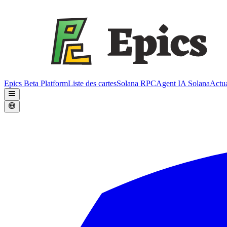
Epics Beta Platform
Liste des cartes
Solana RPC
Agent IA Solana
Actua