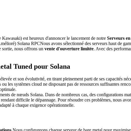
wasaki) est heureux d'annoncer le lancement de notre
Serveurs en
Amélioré) Solana RPCNous avons sélectionné des serveurs haut de gamme
e sortie, nous offrons un
vente d'ouverture limitée
. Avec des performa
metal Tuned pour Solana
levée et son évolutivité, en tirant pleinement parti de ses capacités néc
urs ou les systèmes cloud ne disposant pas de ressources suffisantes ren
 optimale.
ents de nœuds Solana. Dans de nombreux cas, des configurations matér
, rendant difficile le dépannage. Pour résoudre ces problèmes, nous av
adapté à chaque exigence opérationnelle.
ations
Nous configureons chaque serveur de bare metal pour maximiser 