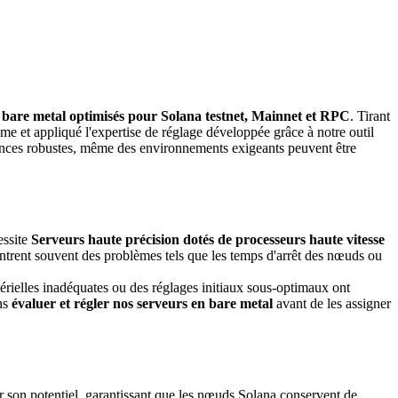
 bare metal optimisés pour Solana testnet, Mainnet et RPC
. Tirant
 et appliqué l'expertise de réglage développée grâce à notre outil
nces robustes, même des environnements exigeants peuvent être
essite
Serveurs haute précision dotés de processeurs haute vitesse
contrent souvent des problèmes tels que les temps d'arrêt des nœuds ou
ielles inadéquates ou des réglages initiaux sous-optimaux ont
ons
évaluer et régler nos serveurs en bare metal
avant de les assigner
son potentiel, garantissant que les nœuds Solana conservent de