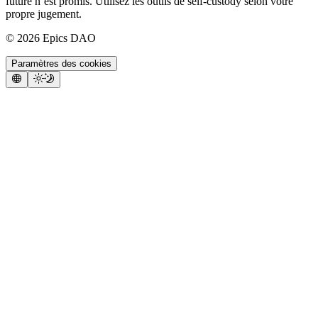
future n’est promis. Utilisez les outils de self-custody selon votre
propre jugement.
©
2026
Epics DAO
Paramètres des cookies