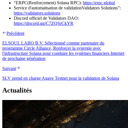
“ERPC(Renforcement) Solana RPC):
https://erpc.global
Service d'automatisation de validationValidators Solutions”:
https://validators.solutions
Discord officiel de Validators DAO:
https://discord.gg/C7ZQSrCkYR
Précédent
ELSOUL LABO B.V. Sélectionné comme partenaire du
programme Circle Alliance, Renforcer la synergie avec
l'infrastructure Solana pour conduire les systèmes financiers Internet
de prochaine génération
Suivant
SLV prend en charge Agave Testnet pour la validation de Solana
Actualités