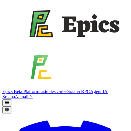
Epics Beta Platform
Liste des cartes
Solana RPC
Agent IA
Solana
Actualités