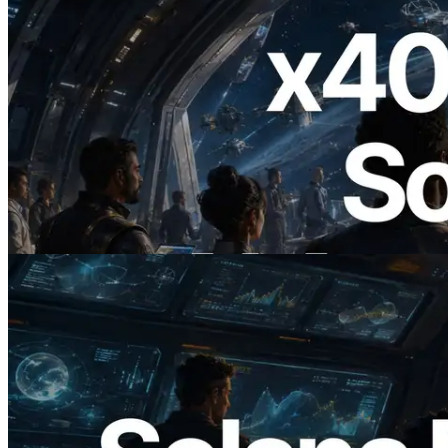
2026.07.04
ERPC lance un RPC Solana compatible
x402 — L'ère où les agents IA paient à la
demande les API dont ils ont besoin
Lire cet article