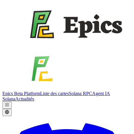
Epics Beta Platform
Liste des cartes
Solana RPC
Agent IA
Solana
Actualités