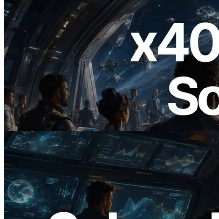
2026.07.04
ERPC lance un RPC Solana compatible
x402 — L'ère où les agents IA paient à la
demande les API dont ils ont besoin
Lire cet article