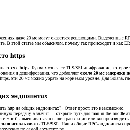
ложениях даже 20 мс могут оказаться решающими. Выделенные 
ь. В этой статье мы объясняем, почему так происходит и как ERP
то https
инаются с
https
. Буква
означает TLS/SSL-шифрование, которое з
s
рования и дешифрования, что добавляет
около 20 мс задержки 
о https, эти 20 мс можно убрать на корневом уровне. Для Solana, г
щих эндпоинтах
ить http на общих эндпоинтах?» Ответ прост: это невозможно.
нную передачу, а значит — открыть путь для man-in-the-middle 
ти мог бы вмешиваться в ваши транзакции или воспроизводить 
льно использовать TLS/SSL
. Наши общие RPC-эндпоинты спро
евозможно по самой архитектуре.