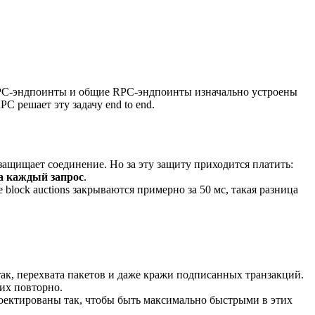
RPC-эндпоинты и общие RPC-эндпоинты изначально устроены
C решает эту задачу end to end.
ащищает соединение. Но за эту защиту приходится платить:
на каждый запрос
.
де block auctions закрываются примерно за 50 мс, такая разница
атак, перехвата пакетов и даже кражи подписанных транзакций.
их повторно.
ектированы так, чтобы быть максимально быстрыми в этих