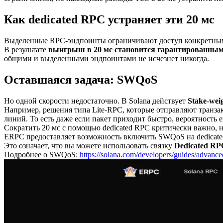
Как dedicated RPC устраняет эти 20 мс
Выделенные RPC-эндпоинты ограничивают доступ конкретными 
В результате
выигрыш в 20 мс становится гарантированны
общими и выделенными эндпоинтами не исчезнет никогда.
Оставшаяся задача: SWQoS
Но одной скорости недостаточно. В Solana действует
Stake-wei
Например, решения типа Lite-RPC, которые отправляют транза
линий. То есть даже если пакет приходит быстро, вероятность 
Сократить 20 мс с помощью dedicated RPC критически важно, 
ERPC предоставляет возможность включить SWQoS на dedicat
Это означает, что вы можете использовать связку
Dedicated R
Подробнее о SWQoS:
https://solana.com/developers/guides/advanc