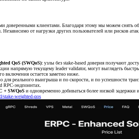
доверенными клиентами. Благодаря этому мы можем снять обяз
м
. Независимо от нагрузки других пользователей или рисков атак,
ghted QoS (SWQoS)
: узлы без stake-based доверия получают дос
кции напрямую текущему leader validator, могут выглядеть быс
его включения остается заметно ниже.
но для реального выигрыша и по скорости, и по успешности тра
ed RPC-эндпоинтах.
PC + SWQoS
и одновременно добиваться более низкой задержки 
ed/stake-weighted-qos