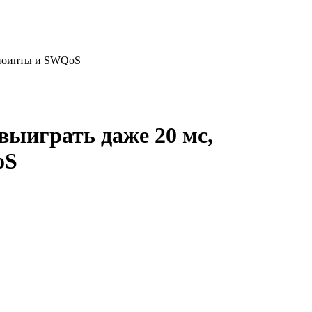
ндпоинты и SWQoS
выиграть даже 20 мс,
oS