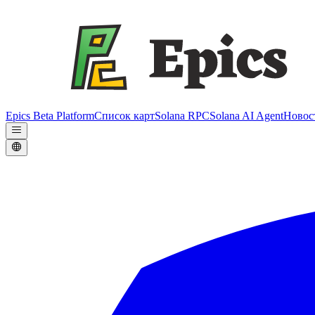
Epics Beta Platform
Список карт
Solana RPC
Solana AI Agent
Новос