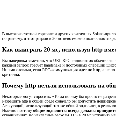
В высокочастотной торговле и других критичных Solana-при
по-разному, и этот разрыв в 20 мс невозможно полностью закрыт
Как выиграть 20 мс, используя http вмес
Вы наверняка замечали, что URL RPC-эндпоинтов обычно нач
каждый запрос требует handshake и постоянных операций шиф
Иными словами, если RPC-коммуникация идет по
http
, а не п
критична.
Почему http нельзя использовать на об
Некоторые могут спросить: «Тогда почему бы просто не разреш
Разрешить http в общей среде означало бы допустить нешифрова
Атакующий, использующий тот же общий эндпоинт, в реальнос
Именно поэтому
общие эндпоинты всегда должны принудите
ограничениях, но накладные расходы TLS в 20 мс устранить н