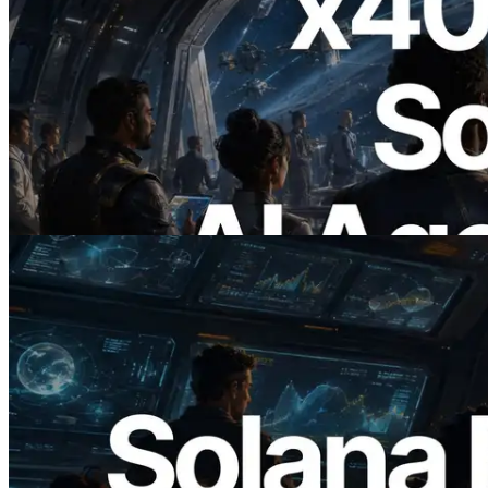
2026.07.04
ERPC запускает Solana RPC с
поддержкой x402 — Эпоха, в которой
AI-агенты платят за нужные API по
требованию
Читать статью