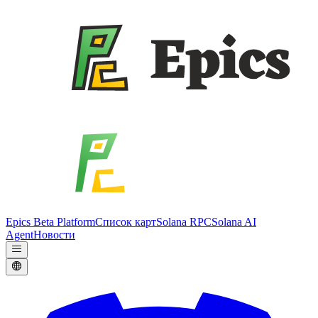
Epics Beta Platform
Список карт
Solana RPC
Solana AI
Agent
Новости