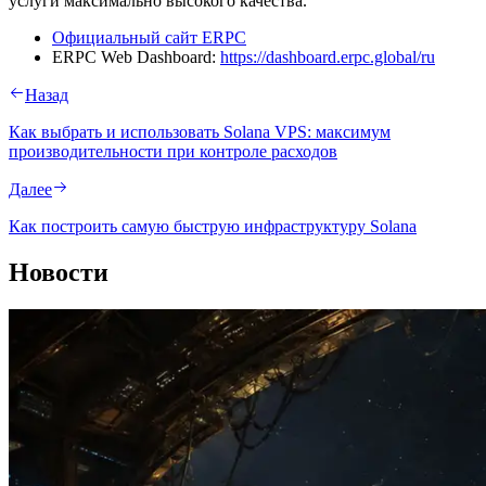
услуги максимально высокого качества.
Официальный сайт ERPC
ERPC Web Dashboard:
https://dashboard.erpc.global/ru
Назад
Как выбрать и использовать Solana VPS: максимум
производительности при контроле расходов
Далее
Как построить самую быструю инфраструктуру Solana
Новости