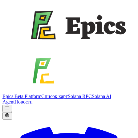
Epics Beta Platform
Список карт
Solana RPC
Solana AI
Agent
Новости