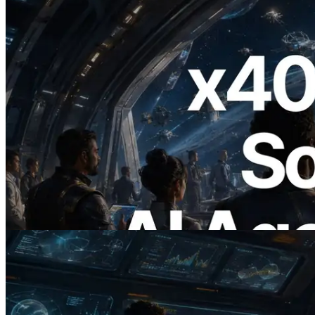
2026.07.04
ERPC запускает Solana RPC с
поддержкой x402 — Эпоха, в которой
AI-агенты платят за нужные API по
требованию
Читать статью