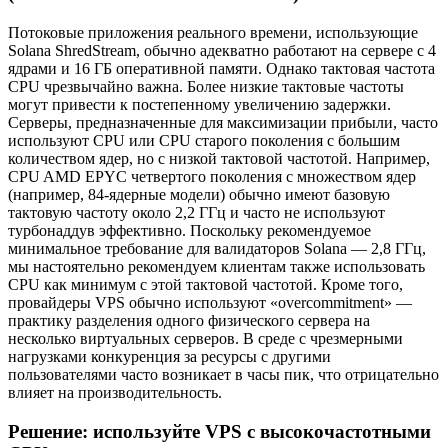
Потоковые приложения реального времени, использующие
Solana ShredStream, обычно адекватно работают на сервере с 4
ядрами и 16 ГБ оперативной памяти. Однако тактовая частота
CPU чрезвычайно важна. Более низкие тактовые частоты
могут привести к постепенному увеличению задержки.
Серверы, предназначенные для максимизации прибыли, часто
используют CPU или CPU старого поколения с большим
количеством ядер, но с низкой тактовой частотой. Например,
CPU AMD EPYC четвертого поколения с множеством ядер
(например, 84-ядерные модели) обычно имеют базовую
тактовую частоту около 2,2 ГГц и часто не используют
турбонаддув эффективно. Поскольку рекомендуемое
минимальное требование для валидаторов Solana — 2,8 ГГц,
мы настоятельно рекомендуем клиентам также использовать
CPU как минимум с этой тактовой частотой. Кроме того,
провайдеры VPS обычно используют «overcommitment» —
практику разделения одного физического сервера на
несколько виртуальных серверов. В среде с чрезмерными
нагрузками конкуренция за ресурсы с другими
пользователями часто возникает в часы пик, что отрицательно
влияет на производительность.
Решение: используйте VPS с высокочастотными