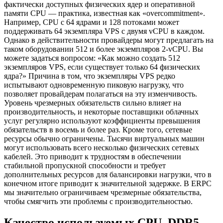
фактически доступных физических ядер и оперативной
памяти CPU — практика, известная как «overcommitment».
Например, CPU с 64 ядрами и 128 потоками может
поддерживать 64 экземпляра VPS с двумя vCPU в каждом.
Однако в действительности провайдеры могут предлагать на
таком оборудовании 512 и более экземпляров 2-vCPU. Вы
можете задаться вопросом: «Как можно создать 512
экземпляров VPS, если существует только 64 физических
ядра?» Причина в том, что экземпляры VPS редко
испытывают одновременную пиковую нагрузку, что
позволяет провайдерам полагаться на эту изменчивость.
Уровень чрезмерных обязательств сильно влияет на
производительность, и некоторые поставщики облачных
услуг регулярно используют коэффициенты превышения
обязательств в восемь и более раз. Кроме того, сетевые
ресурсы обычно ограничены. Тысячи виртуальных машин
могут использовать всего несколько физических сетевых
кабелей. Это приводит к трудностям в обеспечении
стабильной пропускной способности и требует
дополнительных ресурсов для балансировки нагрузки, что в
конечном итоге приводит к значительной задержке. В ERPC
мы значительно ограничиваем чрезмерные обязательства,
чтобы смягчить эти проблемы с производительностью.
Качество используемых CPU, DDR5