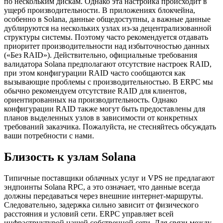
по нескольким дискам. Однако эта настройка происходит в
ущерб производительности. В приложениях блокчейна,
особенно в Solana, данные общедоступны, а важные данные
дублируются на нескольких узлах из-за децентрализованной
структуры системы. Поэтому часто рекомендуется отдавать
приоритет производительности над избыточностью данных
(«Без RAID»). Действительно, официальные требования
валидатора Solana предполагают отсутствие настроек RAID,
при этом конфигурации RAID часто сообщаются как
вызывающие проблемы с производительностью. В ERPC мы
обычно рекомендуем отсутствие RAID для клиентов,
ориентированных на производительность. Однако
конфигурации RAID также могут быть предоставлены для
планов выделенных узлов в зависимости от конкретных
требований заказчика. Пожалуйста, не стесняйтесь обсуждать
ваши потребности с нами.
Близость к узлам Solana
Типичные поставщики облачных услуг и VPS не предлагают
эндпоинты Solana RPC, а это означает, что данные всегда
должны передаваться через внешние интернет-маршруты.
Следовательно, задержка сильно зависит от физического
расстояния и условий сети. ERPC управляет всей
инфраструктурой нашей собственной сети. Для связи между