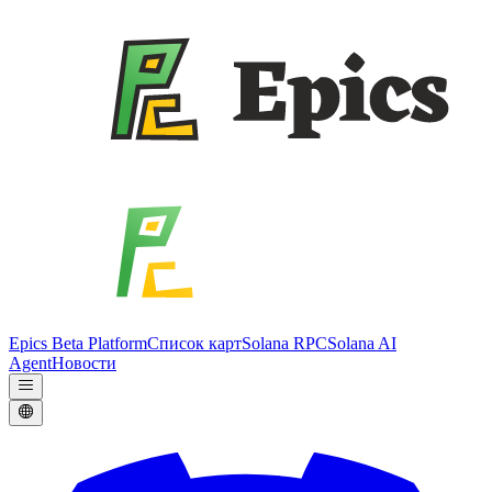
Epics Beta Platform
Список карт
Solana RPC
Solana AI
Agent
Новости