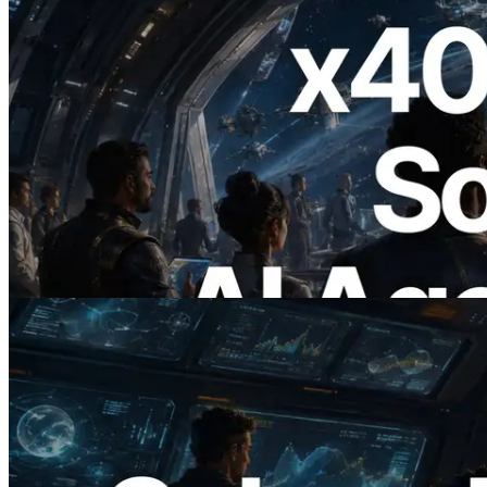
2026.07.04
ERPC запускает Solana RPC с
поддержкой x402 — Эпоха, в которой
AI-агенты платят за нужные API по
требованию
Читать статью