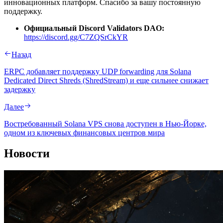
инновационных платформ. Спасибо за вашу постоянную
поддержку.
Официальный Discord Validators DAO:
https://discord.gg/C7ZQSrCkYR
Назад
ERPC добавляет поддержку UDP forwarding для Solana
Dedicated Direct Shreds (ShredStream) и еще сильнее снижает
задержку
Далее
Востребованный Solana VPS снова доступен в Нью-Йорке,
одном из ключевых финансовых центров мира
Новости