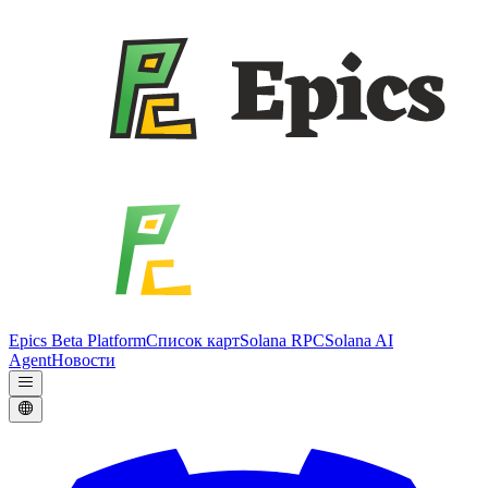
Epics Beta Platform
Список карт
Solana RPC
Solana AI
Agent
Новости