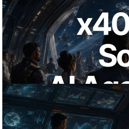
2026.07.04
ERPC запускает Solana RPC с
поддержкой x402 — Эпоха, в которой
AI-агенты платят за нужные API по
требованию
Читать статью