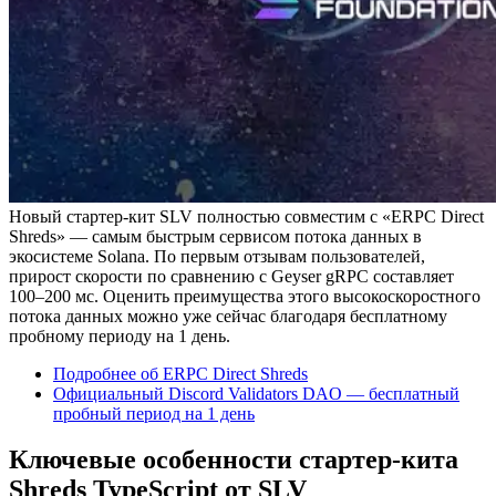
Новый стартер-кит SLV полностью совместим с «ERPC Direct
Shreds» — самым быстрым сервисом потока данных в
экосистеме Solana. По первым отзывам пользователей,
прирост скорости по сравнению с Geyser gRPC составляет
100–200 мс. Оценить преимущества этого высокоскоростного
потока данных можно уже сейчас благодаря бесплатному
пробному периоду на 1 день.
Подробнее об ERPC Direct Shreds
Официальный Discord Validators DAO — бесплатный
пробный период на 1 день
Ключевые особенности стартер-кита
Shreds TypeScript от SLV