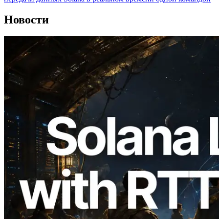
Новости
2026.08.05
ERPC расширяет Solana Leader Slot
API измерением ping из 7 глобальных
регионов — также запущен Validators
Information API