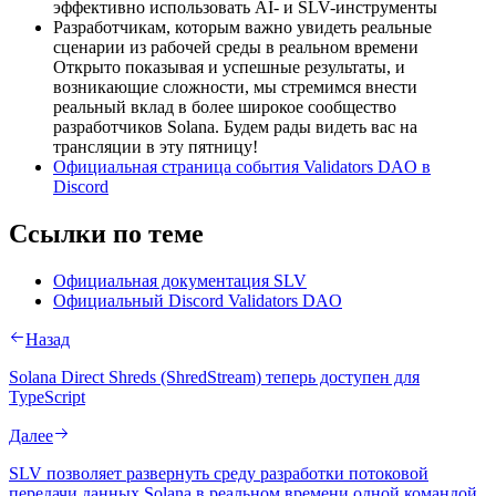
эффективно использовать AI- и SLV-инструменты
Разработчикам, которым важно увидеть реальные
сценарии из рабочей среды в реальном времени
Открыто показывая и успешные результаты, и
возникающие сложности, мы стремимся внести
реальный вклад в более широкое сообщество
разработчиков Solana. Будем рады видеть вас на
трансляции в эту пятницу!
Официальная страница события Validators DAO в
Discord
Ссылки по теме
Официальная документация SLV
Официальный Discord Validators DAO
Назад
Solana Direct Shreds (ShredStream) теперь доступен для
TypeScript
Далее
SLV позволяет развернуть среду разработки потоковой
передачи данных Solana в реальном времени одной командой