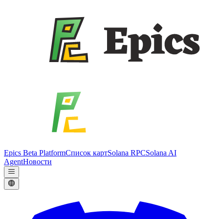
Epics Beta Platform
Список карт
Solana RPC
Solana AI
Agent
Новости