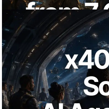
Читать статью
2026.07.04
ERPC запускает Solana RPC с
поддержкой x402 — Эпоха, в которой
AI-агенты платят за нужные API по
требованию
Читать статью