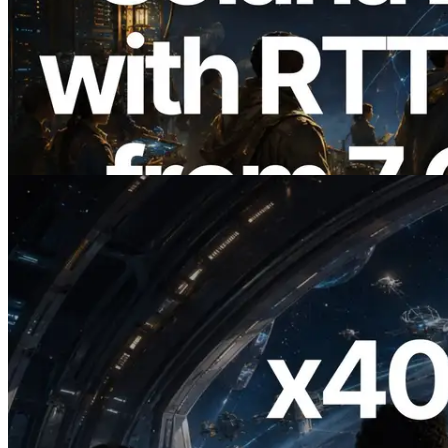
ERPC расширяет Solana Leader Slot
API измерением ping из 7 глобальных
регионов — также запущен Validators
Information API
Читать статью
2026.07.04