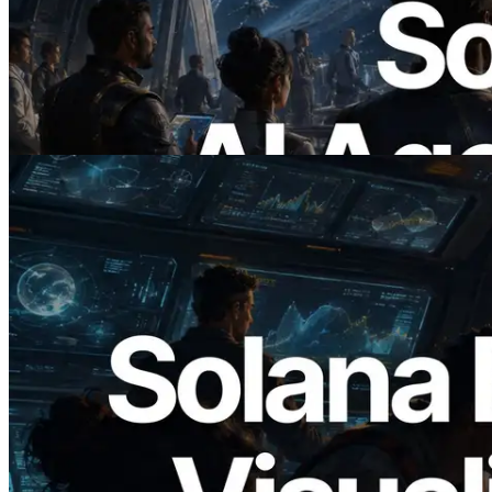
ERPC запускает Solana RPC с
поддержкой x402 — Эпоха, в которой
AI-агенты платят за нужные API по
требованию
Читать статью
2026.05.24
Validators Solutions запускает Solana
Block Analyzer — визуализация