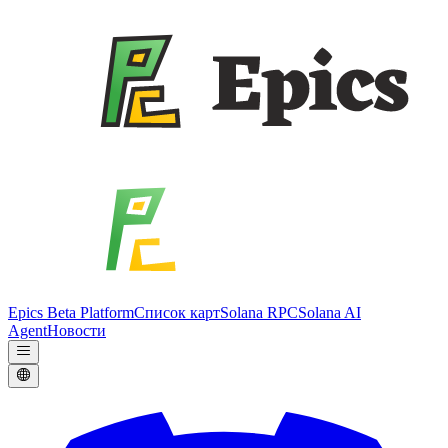
Epics Beta Platform
Список карт
Solana RPC
Solana AI
Agent
Новости