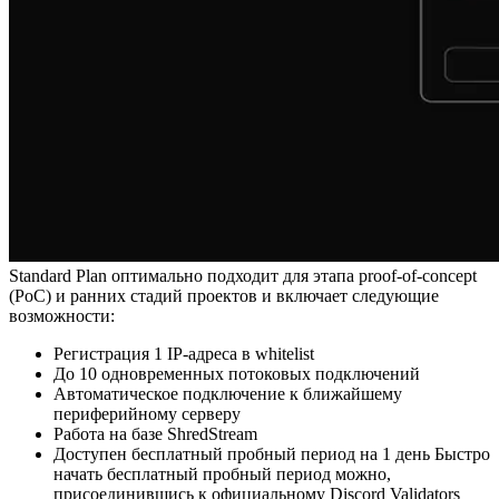
Standard Plan оптимально подходит для этапа proof-of-concept
(PoC) и ранних стадий проектов и включает следующие
возможности:
Регистрация 1 IP-адреса в whitelist
До 10 одновременных потоковых подключений
Автоматическое подключение к ближайшему
периферийному серверу
Работа на базе ShredStream
Доступен бесплатный пробный период на 1 день Быстро
начать бесплатный пробный период можно,
присоединившись к официальному Discord Validators