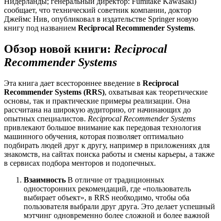
Нидерланды; генеральный директор: Fumitake Kawasaki)
сообщает, что технический советник компании, доктор
Джеймс Нив, опубликовал в издательстве Springer новую
книгу под названием
Reciprocal Recommender Systems
.
Обзор новой книги:
Reciprocal
Recommender Systems
Эта книга дает всестороннее введение в
Reciprocal
Recommender Systems (RRS)
, охватывая как теоретические
основы, так и практические примеры реализации. Она
рассчитана на широкую аудиторию, от начинающих до
опытных специалистов.
Reciprocal Recommender Systems
привлекают большое внимание как передовая технология
машинного обучения, которая позволяет оптимально
подбирать людей друг к другу, например в приложениях для
знакомств, на сайтах поиска работы и смены карьеры, а также
в сервисах подбора менторов и подопечных.
Взаимность
В отличие от традиционных
односторонних рекомендаций, где «пользователь
выбирает объект», в RRS необходимо, чтобы оба
пользователя выбрали друг друга. Это делает успешный
мэтчинг одновременно более сложной и более важной