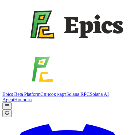
Epics Beta Platform
Список карт
Solana RPC
Solana AI
Agent
Новости