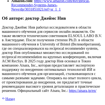
Amazon.com
:
https://www.amazon.com/Reciprocal-
Recommender-Systems-James-
Neve/dp/3031851021/ref=sr_1_1
Об авторе: доктор Джеймс Нив
Доктор Джеймс Нив работал исследователем в области
машинного обучения для сервисов онлайн-знакомств. Он
также является техническим советником ELSOUL LABO B.V.
в Амстердаме. После получения степени Ph.D. в области
машинного обучения в University of Bristol (Великобритания),
где он специализировался на reciprocal recommender systems,
доктор Нив опубликовал множество исследований по
reciprocal recommendation на крупных конференциях, включая
ACM RecSys. В 2025 году доктор Нив основал в Токио
компанию Aisara, Inc., которая предоставляет экспертную
поддержку по внедрению оптимальных технологий ИИ и
машинного обучения для организаций, сталкивающихся с
самыми разными задачами. Опираясь на опыт полного цикла,
от проектирования до внедрения, он предлагает точные
рекомендации высокого уровня детализации и практические
решения. Официальный сайт Aisara, Inc.:
https://aisara.jp/en/
Назад