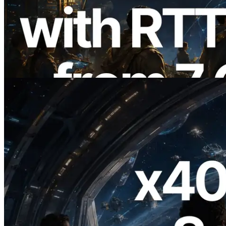
ERPC расширяет Solana Leader Slot
API измерением ping из 7 глобальных
регионов — также запущен Validators
Information API
Читать статью
2026.07.04
ERPC запускает Solana RPC с