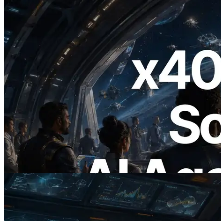
2026.07.04
ERPC запускает Solana RPC с
поддержкой x402 — Эпоха, в которой
AI-агенты платят за нужные API по
требованию
Читать статью