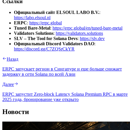
Ссылки
Официальный сайт ELSOUL LABO B.V.
:
https://labo.elsoul.nl
ERPC
:
https://erpc.global
Tuned Bare-Metal
:
https://erpc.global/en/tuned-bare-metal
Validators Solutions
:
https://validators.solutions
SLV – The Tool for Solana Devs
:
https://slv.dev
Официальный Discord Validators DAO
:
https://discord.gg/C7ZQSrCkYR
Назад
ERPC запускает регион в Сингапуре и еще больше снижает
задержку в сети Solana по всей Азии
Далее
ERPC запустит Zero-block Latency Solana Premium RPC в марте
2025 года, бронирование уже открыто
Новости