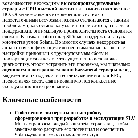
возможностей необходимы
высокопроизводительные
серверы с CPU высокой частоты
и грамотно настроенное
ПО. Обычные облачные серверы или системы с
недостаточными ресурсами нередко сталкиваются с такими
проблемами, как остановка узла и потери слотов, из-за чего
поддерживать оптимальную производительность становится
сложно. В рамках работы над
SLV
мы поддержали запуск
множества узлов Solana. Во многих случаях некорректная
аппаратная конфигурация или неоптимальные начальные
настройки приводили к трудноуловимым сбоям и
повторяющимся отказам, что существенно осложняло
диагностику. Чтобы устранить эти проблемы, мы тщательно
оцениваем и настраиваем наши bare-metal серверы
перед
выделением их под задачи тестнета, мейннета или RPC,
предоставляя среду, адаптированную под конкретные
эксплуатационные требования.
Ключевые особенности
Собственная экспертиза по настройке,
сформированная при разработке и эксплуатации SLV
Мы настраиваем каждый bare-metal сервер так, чтобы
максимально раскрыть его потенциал и обеспечить
Solana-узлам высокую вычислительную