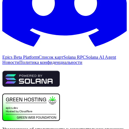
Epics Beta Platform
Список карт
Solana RPC
Solana AI Agent
Новости
Политика конфиденциальности