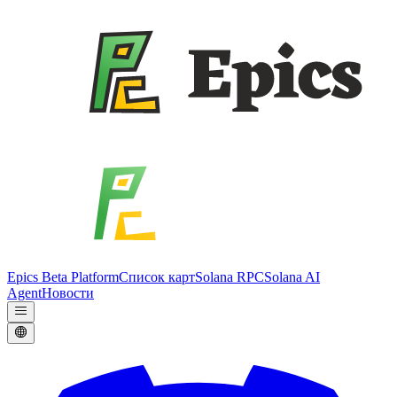
Epics Beta Platform
Список карт
Solana RPC
Solana AI
Agent
Новости