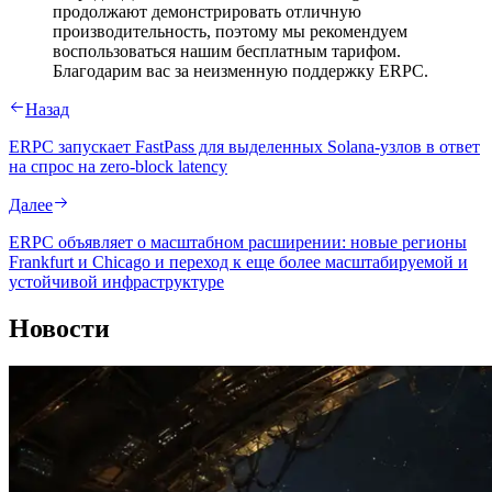
продолжают демонстрировать отличную
производительность, поэтому мы рекомендуем
воспользоваться нашим бесплатным тарифом.
Благодарим вас за неизменную поддержку ERPC.
Назад
ERPC запускает FastPass для выделенных Solana-узлов в ответ
на спрос на zero-block latency
Далее
ERPC объявляет о масштабном расширении: новые регионы
Frankfurt и Chicago и переход к еще более масштабируемой и
устойчивой инфраструктуре
Новости