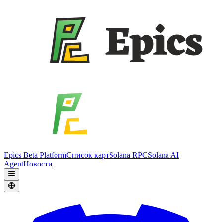
Epics Beta Platform
Список карт
Solana RPC
Solana AI
Agent
Новости