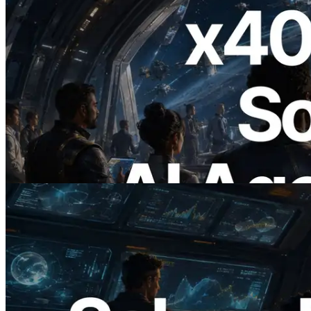
2026.07.04
ERPC запускает Solana RPC с
поддержкой x402 — Эпоха, в которой
AI-агенты платят за нужные API по
требованию
Читать статью