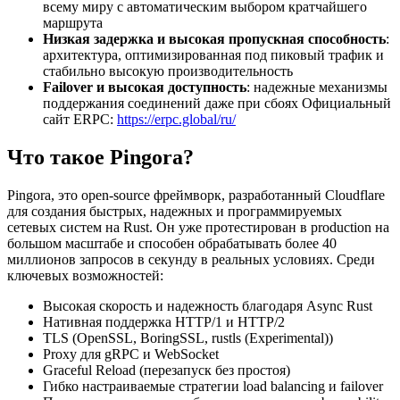
всему миру с автоматическим выбором кратчайшего
маршрута
Низкая задержка и высокая пропускная способность
:
архитектура, оптимизированная под пиковый трафик и
стабильно высокую производительность
Failover и высокая доступность
: надежные механизмы
поддержания соединений даже при сбоях Официальный
сайт ERPC:
https://erpc.global/ru/
Что такое Pingora?
Pingora, это open-source фреймворк, разработанный Cloudflare
для создания быстрых, надежных и программируемых
сетевых систем на Rust. Он уже протестирован в production на
большом масштабе и способен обрабатывать более 40
миллионов запросов в секунду в реальных условиях. Среди
ключевых возможностей:
Высокая скорость и надежность благодаря Async Rust
Нативная поддержка HTTP/1 и HTTP/2
TLS (OpenSSL, BoringSSL, rustls (Experimental))
Proxy для gRPC и WebSocket
Graceful Reload (перезапуск без простоя)
Гибко настраиваемые стратегии load balancing и failover