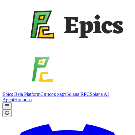
Epics Beta Platform
Список карт
Solana RPC
Solana AI
Agent
Новости