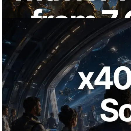
Information API
Читать статью
2026.07.04
ERPC запускает Solana RPC с
поддержкой x402 — Эпоха, в которой
AI-агенты платят за нужные API по
требованию