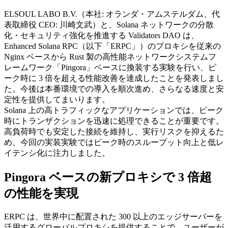
ELSOUL LABO B.V.（本社: オランダ・アムステルダム、代
表取締役 CEO: 川崎文武）と、Solana ネットワークの分散
化・セキュリティ強化を推進する Validators DAO は、
Enhanced Solana RPC（以下「ERPC」）のプロキシを従来の
Nginx ベースから Rust 製の高性能ネットワークシステムフ
レームワーク「Pingora」ベースに換装する実験を行い、ピ
ーク時に 3 倍を超える性能改善を達成したことを発表しまし
た。今後は本番環境での導入を順次進め、さらなる速度と安
定性を提供してまいります。
Solana 上の高トラフィックなアプリケーションでは、ピーク
時にトランザクションを迅速に処理できることが重要です。
高負荷時でも安定した接続を維持し、実行リスクを抑えるた
め、今回の実装実験ではピーク時のスループット向上と低レ
イテンシ化に注力しました。
Pingora ベースの新プロキシで 3 倍超
の性能を実現
ERPC は、世界中に配置された 300 以上のエッジサーバーを
活用するグローバルプロキシを提供することで、ユーザーが