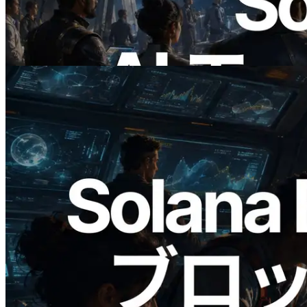
公開 — AI エージェントが必要な API
にその場で支払う時代の幕開け
この記事を読む
2026.05.24
Validators Solutions、Solana ブロックア
ナライザーを公開 — slot 単位のブロッ
ク生成時間と担当バリデータを視覚化