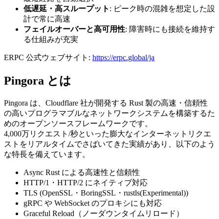
低遅延・高スループット
: ピーク時の混雑を想定した設
計で常に高速
フェイルオーバーと高可用性
: 障害時にも接続を維持す
る仕組みが充実
ERPC 公式ウェブサイト:
https://erpc.global/ja
Pingora とは
Pingora は、Cloudflare 社が開発する Rust 製の高速・信頼性
の高いプログラマブルなネットワークシステムを構築するた
めのオープンソースフレームワークです。
4,000万リクエスト/秒といった膨大なインターネットリクエ
ストをリアルタイムでさばいてきた実績があり、以下のよう
な特長を備えています。
Async Rust による高速性と信頼性
HTTP/1・HTTP/2 にネイティブ対応
TLS (OpenSSL・BoringSSL・rustls(Experimental))
gRPC や WebSocket のプロキシにも対応
Graceful Reload（ノーダウンタイムリロード）