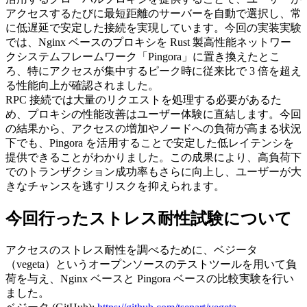
アクセスするたびに最短距離のサーバーを自動で選択し、常
に低遅延で安定した接続を実現しています。今回の実装実験
では、Nginx ベースのプロキシを Rust 製高性能ネットワー
クシステムフレームワーク「Pingora」に置き換えたとこ
ろ、特にアクセスが集中するピーク時に従来比で 3 倍を超え
る性能向上が確認されました。
RPC 接続では大量のリクエストを処理する必要があるた
め、プロキシの性能改善はユーザー体験に直結します。今回
の結果から、アクセスの増加やノードへの負荷が高まる状況
下でも、Pingora を活用することで安定した低レイテンシを
提供できることがわかりました。この成果により、高負荷下
でのトランザクション成功率もさらに向上し、ユーザーが大
きなチャンスを逃すリスクを抑えられます。
今回行ったストレス耐性試験について
アクセスのストレス耐性を調べるために、ベジータ
（vegeta）というオープンソースのテストツールを用いて負
荷を与え、Nginx ベースと Pingora ベースの比較実験を行い
ました。