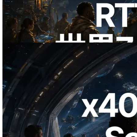
ERPC、Solana Leader Slot APIを世界7
リージョンのping計測に拡張—
Validators Information APIも公開
この記事を読む
2026.07.04
ERPC、x402 決済対応の Solana RPC を