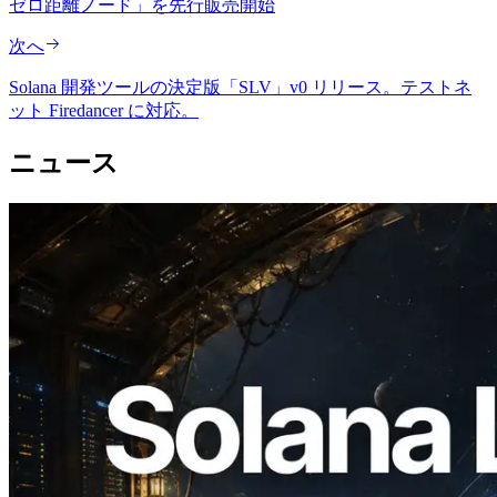
ゼロ距離ノード」を先行販売開始
次へ
Solana 開発ツールの決定版「SLV」v0 リリース。テストネ
ット Firedancer に対応。
ニュース
2026.08.05