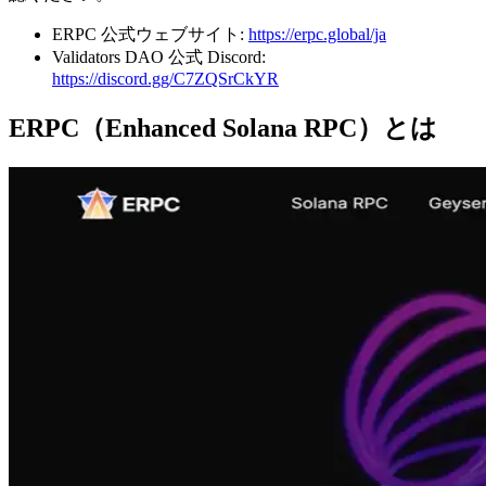
ERPC 公式ウェブサイト:
https://erpc.global/ja
Validators DAO 公式 Discord:
https://discord.gg/C7ZQSrCkYR
ERPC（Enhanced Solana RPC）とは